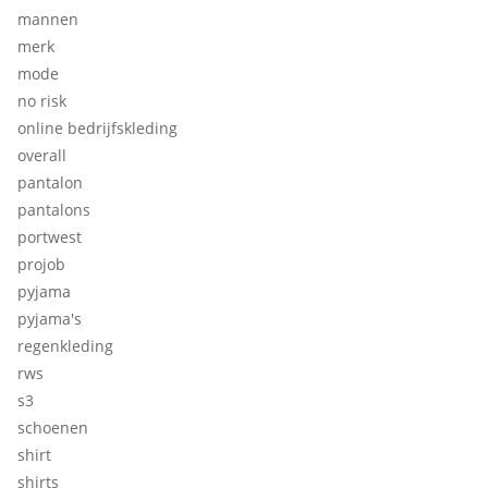
mannen
merk
mode
no risk
online bedrijfskleding
overall
pantalon
pantalons
portwest
projob
pyjama
pyjama's
regenkleding
rws
s3
schoenen
shirt
shirts