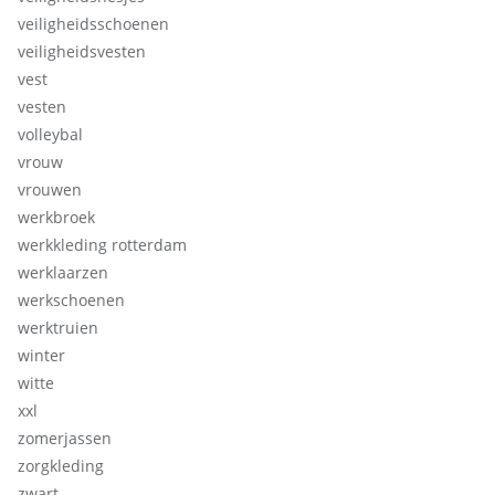
veiligheidsschoenen
veiligheidsvesten
vest
vesten
volleybal
vrouw
vrouwen
werkbroek
werkkleding rotterdam
werklaarzen
werkschoenen
werktruien
winter
witte
xxl
zomerjassen
zorgkleding
zwart