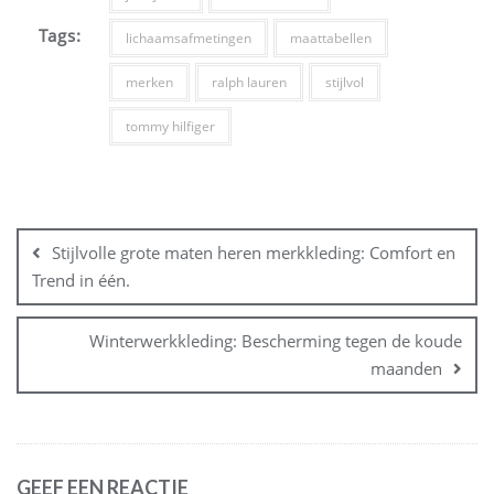
Tags:
lichaamsafmetingen
maattabellen
merken
ralph lauren
stijlvol
tommy hilfiger
Bericht
navigatie
Stijlvolle grote maten heren merkkleding: Comfort en
Trend in één.
Winterwerkkleding: Bescherming tegen de koude
maanden
GEEF EEN REACTIE