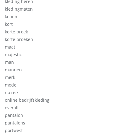
kleding heren
kledingmaten
kopen
kort
korte broek
korte broeken
maat
majestic
man
mannen
merk
mode
no risk
online bedrijfskleding
overall
pantalon
pantalons
portwest