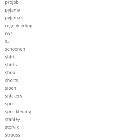
projob
pyjama
pyjama's
regenkleding
rws
s3
schoenen
shirt
shirts
shop
shorts
sioen
snickers
sport
sportkleding
stanley
storvik
strauss