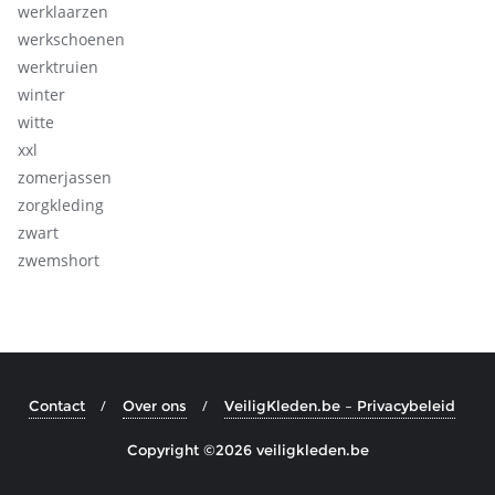
werklaarzen
werkschoenen
werktruien
winter
witte
xxl
zomerjassen
zorgkleding
zwart
zwemshort
Contact
Over ons
VeiligKleden.be – Privacybeleid
Copyright ©2026 veiligkleden.be