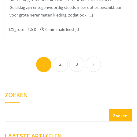
Gelukkig zijn er tegenwoordig steeds meer opties beschikbaar
voor grote herenmaten kleding, zodat ook […]
grote
0
6 minimale leestijd
Berichten
paginering
1
2
3
»
ZOEKEN
Zoeken
LAATSTE ARTIKELEN