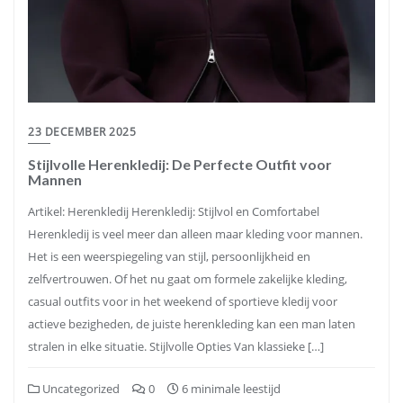
23 DECEMBER 2025
Stijlvolle Herenkledij: De Perfecte Outfit voor
Mannen
Artikel: Herenkledij Herenkledij: Stijlvol en Comfortabel
Herenkledij is veel meer dan alleen maar kleding voor mannen.
Het is een weerspiegeling van stijl, persoonlijkheid en
zelfvertrouwen. Of het nu gaat om formele zakelijke kleding,
casual outfits voor in het weekend of sportieve kledij voor
actieve bezigheden, de juiste herenkleding kan een man laten
stralen in elke situatie. Stijlvolle Opties Van klassieke […]
Uncategorized
0
6 minimale leestijd