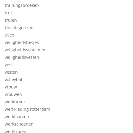
trainingsbroeken
trui
truien
Uncategorized
uvex
veiligheidshesjes
veiligheidsschoenen
veiligheidsvesten
vest
vesten
volleybal
vrouw
vrouwen
werkbroek
werkkleding rotterdam
werklaarzen
werkschoenen
werktruien