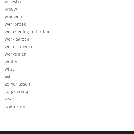
volleybal
vrouw
vrouwen
werkbroek
werkkleding rotterdam
werklaarzen
werkschoenen
werktruien
winter
witte
xxl
zomerjassen
zorgkleding
zwart
zwemshort