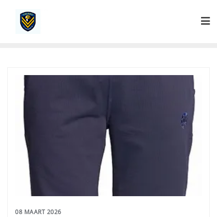
Ga
naar
de
inhoud
08 MAART 2026