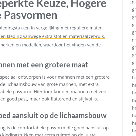
eperkte Keuze, Hogere
g
g
le Pasvormen
g
g
edingstukken in vergelijking met reguliere maten.
g
nen kleding vanwege extra stof en materiaalgebruik.
g
 merken en modellen, waardoor het vinden van de
g
g
g
nnen met een grotere maat
g
 speciaal ontworpen is voor mannen met een grotere
h
p de lichaamsbouw van grote mannen, met extra
h
ortabele pasvorm. Hierdoor kunnen mannen met een
h
en goed past, maar ook flatterend en stijlvol is.
h
h
oed aansluit op de lichaamsbouw
h
h
ng is de comfortabele pasvorm die goed aansluit op
h
kledingstukken met extra ruimte op de juiste