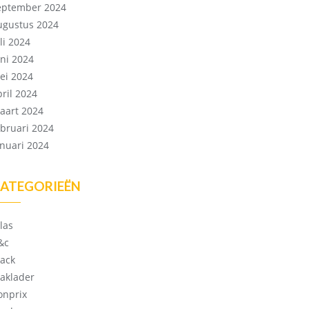
eptember 2024
ugustus 2024
li 2024
uni 2024
ei 2024
pril 2024
aart 2024
ebruari 2024
anuari 2024
ATEGORIEËN
las
&c
lack
laklader
onprix