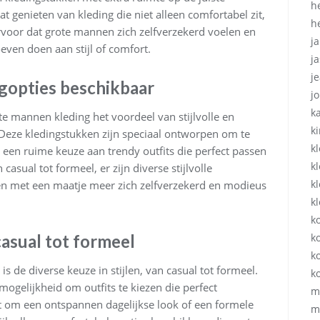
h
genieten van kleding die niet alleen comfortabel zit,
h
rvoor dat grote mannen zich zelfverzekerd voelen en
ja
even doen aan stijl of comfort.
ja
j
ngopties beschikbaar
j
k
 mannen kleding het voordeel van stijlvolle en
k
 Deze kledingstukken zijn speciaal ontworpen om te
k
een ruime keuze aan trendy outfits die perfect passen
k
casual tot formeel, er zijn diverse stijlvolle
k
 met een maatje meer zich zelfverzekerd en modieus
k
k
ko
casual tot formeel
k
 de diverse keuze in stijlen, van casual tot formeel.
k
gelijkheid om outfits te kiezen die perfect
m
at om een ontspannen dagelijkse look of een formele
m