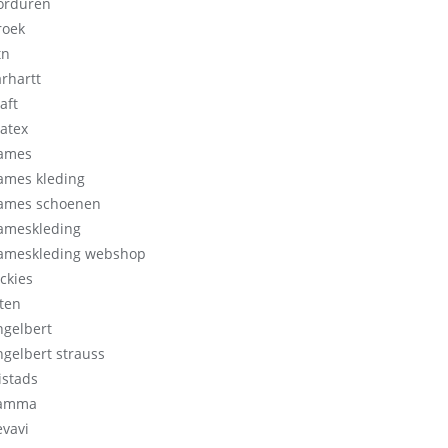
orduren
roek
tn
arhartt
aft
ratex
ames
ames kleding
ames schoenen
ameskleding
ameskleding webshop
ickies
lten
ngelbert
ngelbert strauss
istads
amma
evavi