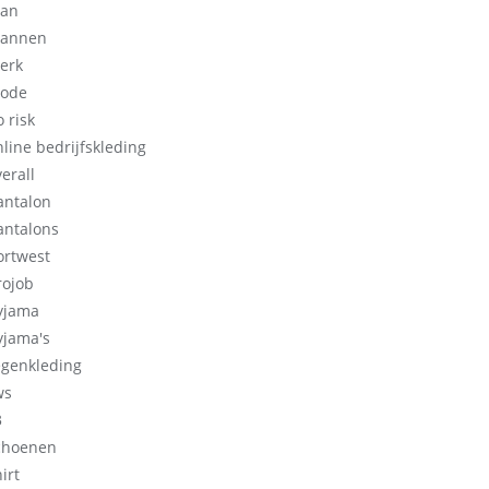
an
annen
erk
ode
 risk
nline bedrijfskleding
erall
antalon
antalons
ortwest
rojob
yjama
yjama's
egenkleding
ws
3
choenen
irt