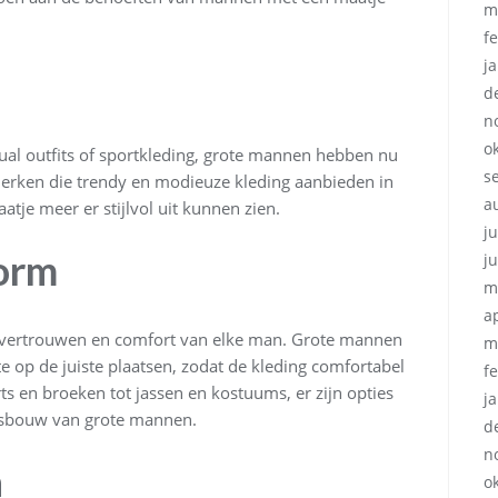
m
f
j
d
n
o
ual outfits of sportkleding, grote mannen hebben nu
s
 merken die trendy en modieuze kleding aanbieden in
a
je meer er stijlvol uit kunnen zien.
ju
orm
j
m
a
lfvertrouwen en comfort van elke man. Grote mannen
m
e op de juiste plaatsen, zodat de kleding comfortabel
f
rts en broeken tot jassen en kostuums, er zijn opties
j
amsbouw van grote mannen.
d
n
n
o