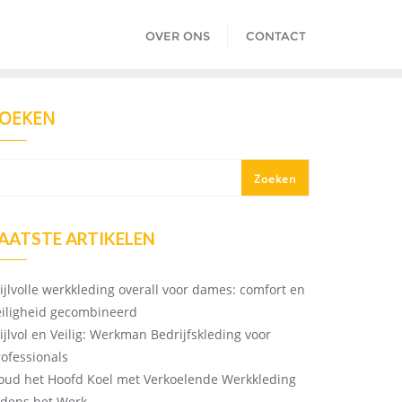
OVER ONS
CONTACT
OEKEN
Zoeken
AATSTE ARTIKELEN
tijlvolle werkkleding overall voor dames: comfort en
eiligheid gecombineerd
tijlvol en Veilig: Werkman Bedrijfskleding voor
rofessionals
oud het Hoofd Koel met Verkoelende Werkkleding
ijdens het Werk