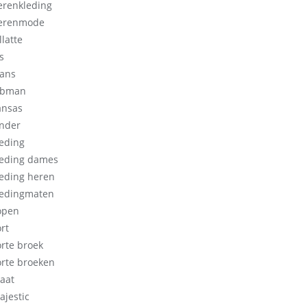
erenkleding
erenmode
llatte
s
eans
obman
ansas
inder
leding
leding dames
leding heren
ledingmaten
open
rt
orte broek
orte broeken
aat
ajestic