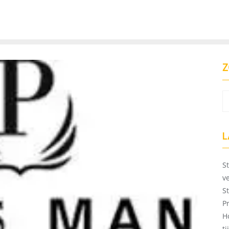
Z
L
S
v
S
P
H
t