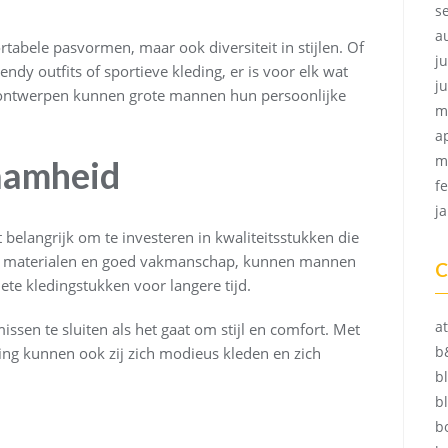
s
a
tabele pasvormen, maar ook diversiteit in stijlen. Of
ju
endy outfits of sportieve kleding, er is voor elk wat
j
n ontwerpen kunnen grote mannen hun persoonlijke
m
a
m
aamheid
f
j
 belangrijk om te investeren in kwaliteitsstukken die
e materialen en goed vakmanschap, kunnen mannen
C
te kledingstukken voor langere tijd.
at
en te sluiten als het gaat om stijl en comfort. Met
b
ing kunnen ook zij zich modieus kleden en zich
b
b
b