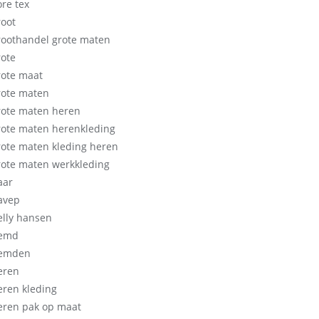
ore tex
root
roothandel grote maten
rote
rote maat
rote maten
rote maten heren
rote maten herenkleding
rote maten kleding heren
rote maten werkkleding
aar
avep
elly hansen
emd
emden
eren
eren kleding
eren pak op maat