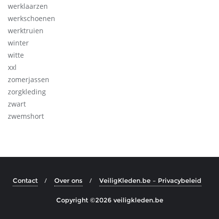
werklaarzen
werkschoenen
werktruien
winter
witte
xxl
zomerjassen
zorgkleding
zwart
zwemshort
Contact
Over ons
VeiligKleden.be – Privacybeleid
Copyright ©2026 veiligkleden.be