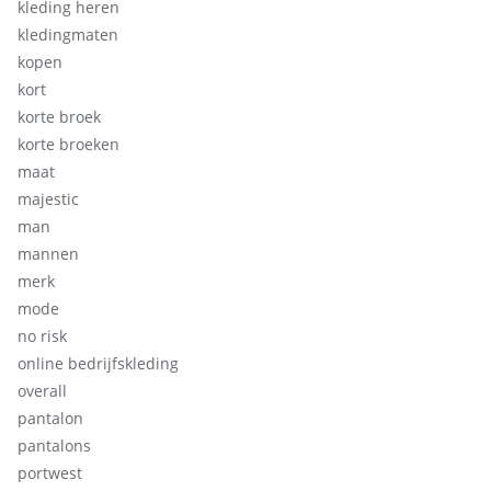
kleding heren
kledingmaten
kopen
kort
korte broek
korte broeken
maat
majestic
man
mannen
merk
mode
no risk
online bedrijfskleding
overall
pantalon
pantalons
portwest