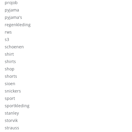
projob
pyjama
pyjama's
regenkleding
rws
s3
schoenen
shirt
shirts
shop
shorts
sioen
snickers
sport
sportkleding
stanley
storvik
strauss