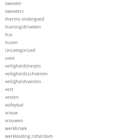
sweater
sweaters
thermo ondergoed
trainingsbroeken
trui
truien
Uncategorized
uvex
veiligheidshesjes
veiligheidsschoenen
veiligheidsvesten
vest
vesten
volleybal
vrouw
vrouwen
werkbroek
werkkleding rotterdam