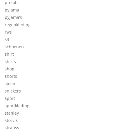
projob
pyjama
pyjama's
regenkleding
rws
s3
schoenen
shirt
shirts
shop
shorts
sioen
snickers
sport
sportkleding
stanley
storvik
strauss