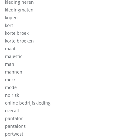
kleding heren
kledingmaten
kopen
kort
korte broek
korte broeken
maat
majestic
man
mannen
merk
mode
no risk
online bedrijfskleding
overall
pantalon
pantalons
portwest