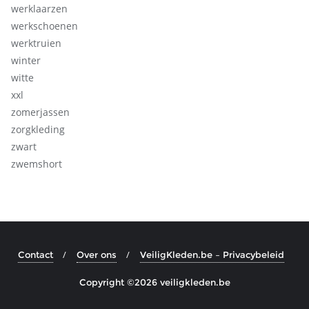
werklaarzen
werkschoenen
werktruien
winter
witte
xxl
zomerjassen
zorgkleding
zwart
zwemshort
Contact
Over ons
VeiligKleden.be – Privacybeleid
Copyright ©2026 veiligkleden.be