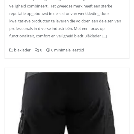
veiligheid combineert. Het Zweedse merk heeft een sterke
reputatie opgebouwd in de sector van werkkleding door
kwalitatieve producten te leveren die voldoen aan de eisen van
professionals in diverse industrieën. Met een focus op
functionaliteit, comfort en veiligheid biedt Blåkläder […]
blaklader
0
6 minimale leestijd