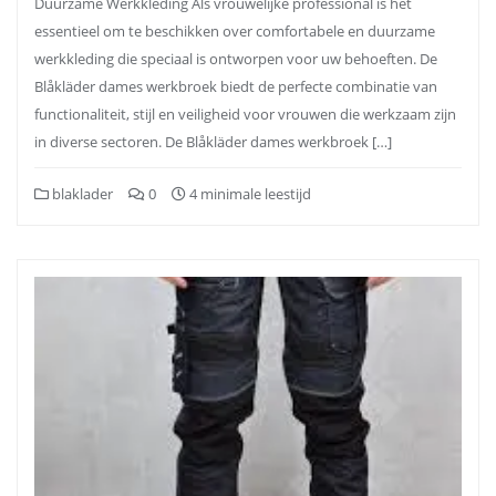
Duurzame Werkkleding Als vrouwelijke professional is het
essentieel om te beschikken over comfortabele en duurzame
werkkleding die speciaal is ontworpen voor uw behoeften. De
Blåkläder dames werkbroek biedt de perfecte combinatie van
functionaliteit, stijl en veiligheid voor vrouwen die werkzaam zijn
in diverse sectoren. De Blåkläder dames werkbroek […]
blaklader
0
4 minimale leestijd