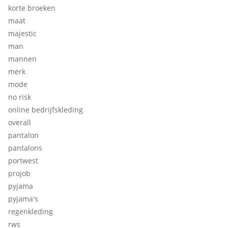
korte broeken
maat
majestic
man
mannen
merk
mode
no risk
online bedrijfskleding
overall
pantalon
pantalons
portwest
projob
pyjama
pyjama's
regenkleding
rws