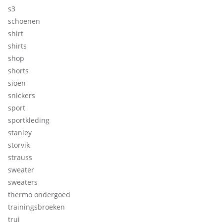
s3
schoenen
shirt
shirts
shop
shorts
sioen
snickers
sport
sportkleding
stanley
storvik
strauss
sweater
sweaters
thermo ondergoed
trainingsbroeken
trui