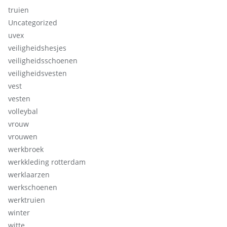
truien
Uncategorized
uvex
veiligheidshesjes
veiligheidsschoenen
veiligheidsvesten
vest
vesten
volleybal
vrouw
vrouwen
werkbroek
werkkleding rotterdam
werklaarzen
werkschoenen
werktruien
winter
witte