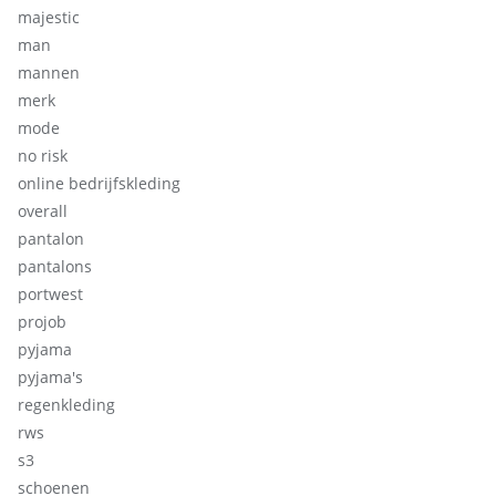
majestic
man
mannen
merk
mode
no risk
online bedrijfskleding
overall
pantalon
pantalons
portwest
projob
pyjama
pyjama's
regenkleding
rws
s3
schoenen