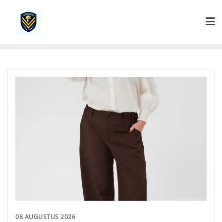
Ga
naar
de
inhoud
08 AUGUSTUS 2026