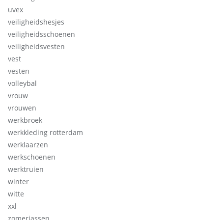
uvex
veiligheidshesjes
veiligheidsschoenen
veiligheidsvesten
vest
vesten
volleybal
vrouw
vrouwen
werkbroek
werkkleding rotterdam
werklaarzen
werkschoenen
werktruien
winter
witte
xxl
zomerjassen