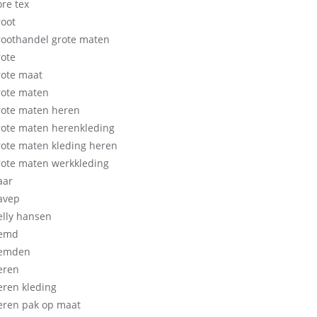
ore tex
root
roothandel grote maten
rote
rote maat
rote maten
rote maten heren
rote maten herenkleding
rote maten kleding heren
rote maten werkkleding
aar
avep
elly hansen
emd
emden
eren
eren kleding
eren pak op maat