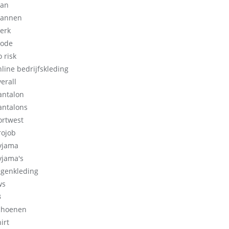
an
annen
erk
ode
 risk
nline bedrijfskleding
erall
antalon
antalons
ortwest
rojob
yjama
yjama's
egenkleding
ws
3
choenen
irt