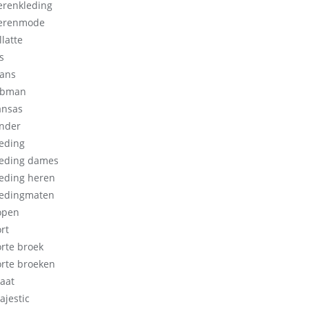
erenkleding
erenmode
llatte
s
eans
obman
ansas
inder
leding
leding dames
leding heren
ledingmaten
open
rt
orte broek
orte broeken
aat
ajestic