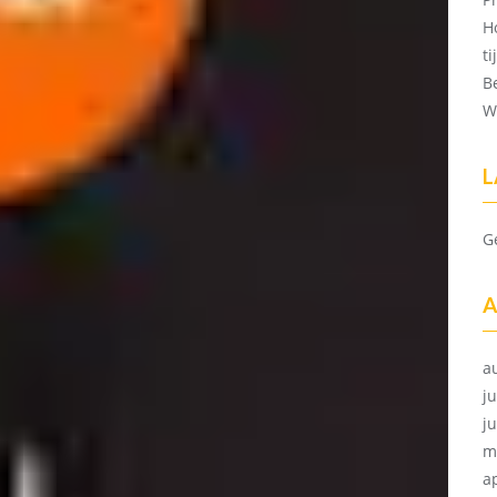
H
t
B
W
L
G
A
a
ju
j
m
a