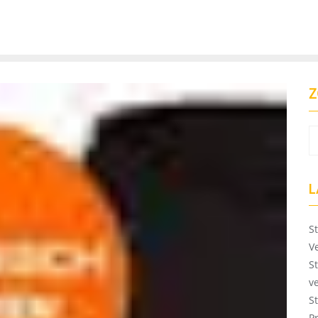
Z
L
S
V
S
v
S
P