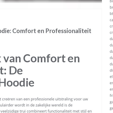
b
b
b
c
cr
odie: Comfort en Professionaliteit
c
d
d
d
x van Comfort en
d
d
t: De
d
e
 Hoodie
e
e
fr
het creëren van een professionele uitstraling voor uw
g
airder wordt in de zakelijke wereld is de
g
eelzijdige trui combineert functionaliteit met stijl en