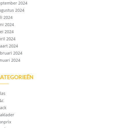
eptember 2024
ugustus 2024
li 2024
uni 2024
ei 2024
pril 2024
aart 2024
ebruari 2024
anuari 2024
ATEGORIEËN
las
&c
lack
laklader
onprix