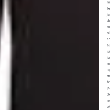
m
f
j
d
n
o
s
a
ju
j
m
a
m
f
j
d
n
o