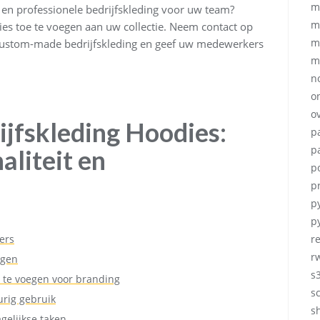
m
 en professionele bedrijfskleding voor uw team?
m
es toe te voegen aan uw collectie. Neem contact op
m
n custom-made bedrijfskleding en geef uw medewerkers
m
no
o
ov
ijfskleding Hoodies:
p
p
aliteit en
p
p
p
p
ers
r
r
ngen
s
e te voegen voor branding
s
urig gebruik
sh
gelijkse taken