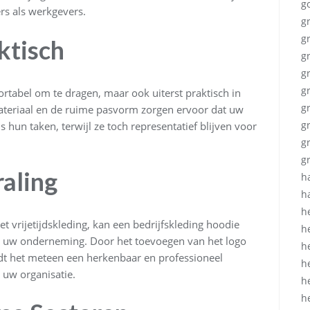
g
rs als werkgevers.
g
g
ktisch
g
g
g
ortabel om te dragen, maar ook uiterst praktisch in
g
ateriaal en de ruime pasvorm zorgen ervoor dat uw
g
hun taken, terwijl ze toch representatief blijven voor
g
g
raling
h
h
h
vrijetijdskleding, kan een bedrijfskleding hoodie
h
an uw onderneming. Door het toevoegen van het logo
h
dt het meteen een herkenbaar en professioneel
h
 uw organisatie.
h
h