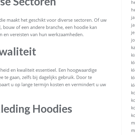
rse Sectoren
h
h
ja
die maakt het geschikt voor diverse sectoren. Of uw
ja
il, bouw of een andere branche, een hoodie kan
j
en en vereisten van hun werkzaamheden.
j
aliteit
k
k
k
mheid en kwaliteit essentieel. Een hoogwaardige
k
te gaan, zelfs bij dagelijks gebruik. Door te
k
spaart u op lange termijn kosten en vermindert u uw
k
k
ko
kleding Hoodies
k
k
m
m