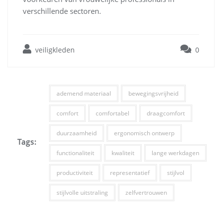
verschillende sectoren.
veiligkleden
0
ademend materiaal
bewegingsvrijheid
comfort
comfortabel
draagcomfort
duurzaamheid
ergonomisch ontwerp
Tags:
functionaliteit
kwaliteit
lange werkdagen
productiviteit
representatief
stijlvol
stijlvolle uitstraling
zelfvertrouwen