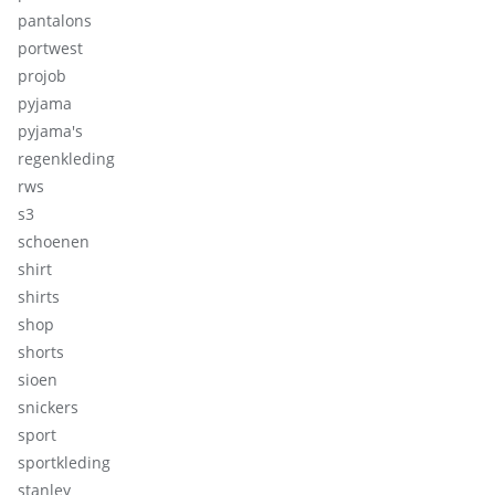
pantalons
portwest
projob
pyjama
pyjama's
regenkleding
rws
s3
schoenen
shirt
shirts
shop
shorts
sioen
snickers
sport
sportkleding
stanley