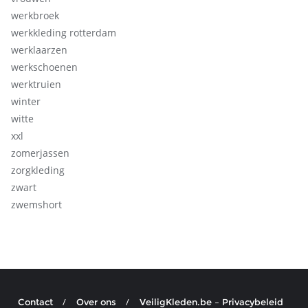
werkbroek
werkkleding rotterdam
werklaarzen
werkschoenen
werktruien
winter
witte
xxl
zomerjassen
zorgkleding
zwart
zwemshort
Contact
Over ons
VeiligKleden.be – Privacybeleid