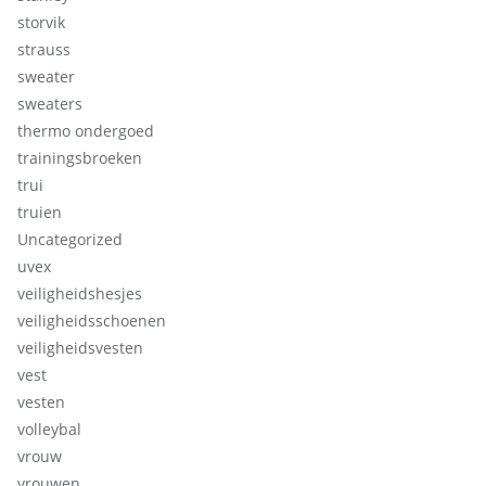
storvik
strauss
sweater
sweaters
thermo ondergoed
trainingsbroeken
trui
truien
Uncategorized
uvex
veiligheidshesjes
veiligheidsschoenen
veiligheidsvesten
vest
vesten
volleybal
vrouw
vrouwen