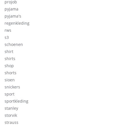
projob
pyjama
pyjama's
regenkleding
rws
s3
schoenen
shirt
shirts
shop
shorts
sioen
snickers
sport
sportkleding
stanley
storvik
strauss