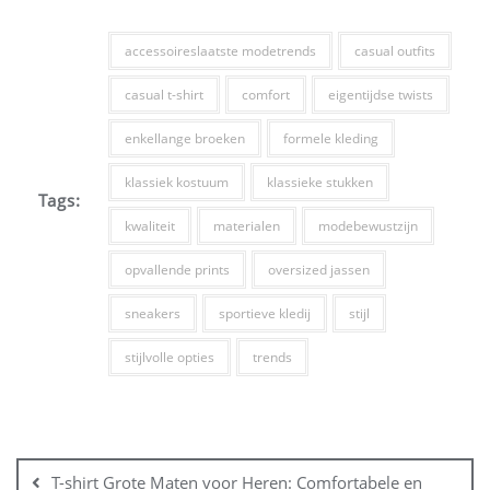
accessoireslaatste modetrends
casual outfits
casual t-shirt
comfort
eigentijdse twists
enkellange broeken
formele kleding
klassiek kostuum
klassieke stukken
Tags:
kwaliteit
materialen
modebewustzijn
opvallende prints
oversized jassen
sneakers
sportieve kledij
stijl
stijlvolle opties
trends
Bericht
navigatie
T-shirt Grote Maten voor Heren: Comfortabele en