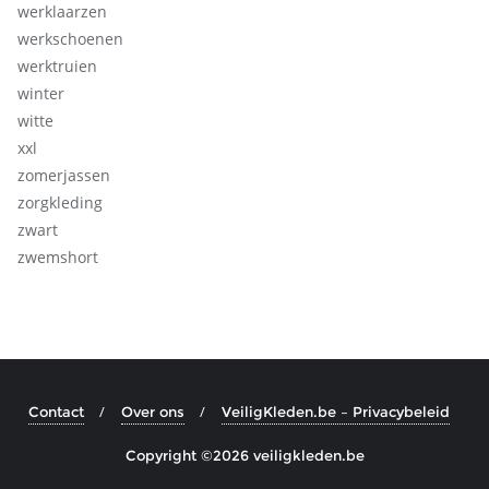
werklaarzen
werkschoenen
werktruien
winter
witte
xxl
zomerjassen
zorgkleding
zwart
zwemshort
Contact
Over ons
VeiligKleden.be – Privacybeleid
Copyright ©2026 veiligkleden.be