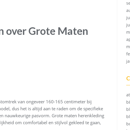
s
a
ju
j
n over Grote Maten
m
a
m
f
j
C
at
stomtrek van ongeveer 160-165 centimeter bij
b
del, dus het is altijd aan te raden om de specifieke
b
een nauwkeurige pasvorm. Grote maten herenkleding
b
kheid om comfortabel en stijlvol gekleed te gaan,
b