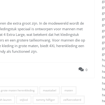
g
g
g
g
ren die extra groot zijn. In de modewereld wordt de
g
 kledingstuk speciaal is ontworpen voor mannen met
g
t 4 Extra Large, wat betekent dat het kledingstuk
g
rs en een grotere tailleomvang. Voor mannen die op
g
 kleding in grote maten, biedt 4XL herenkleding een
g
ndy als functioneel zijn.
g
h
h
0
h
h
h
h
grote maten herenkleding
maattabel
maten
h
ph lauren
stijlvol
tommy hilfiger
zelfverzekerd
h