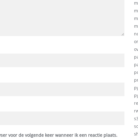
m
m
m
m
no
o
ov
p
p
p
p
p
p
r
r
s
s
sh
ser voor de volgende keer wanneer ik een reactie plaats.