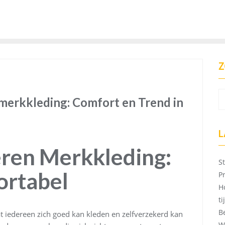
Z
 merkkleding: Comfort en Trend in
L
ren Merkkleding:
S
ortabel
P
H
t
B
t iedereen zich goed kan kleden en zelfverzekerd kan
W