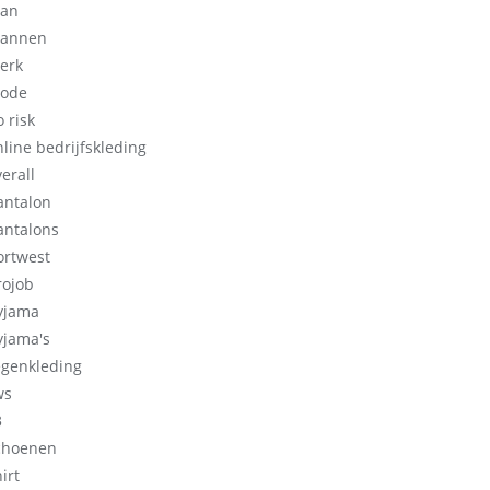
an
annen
erk
ode
 risk
nline bedrijfskleding
erall
antalon
antalons
ortwest
rojob
yjama
yjama's
egenkleding
ws
3
choenen
irt