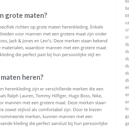
b
b
n grote maten?
b
c
specifiek richten op grote maten herenkleding. Enkele
cr
e bieden voor mannen met een grotere maat zijn onder
c
oss, Jack & Jones en Levi’s. Deze merken staan bekend
d
e materialen, waardoor mannen met een grotere maat
d
ding die perfect past bij hun persoonlijke stijl en
d
d
d
 maten heren?
d
e
n herenkleding zijn er verschillende merken die een
e
als Ralph Lauren, Tommy Hilfiger, Hugo Boss, Nike,
e
 voor mannen met een grotere maat. Deze merken staan
fr
 zowel stijlvol als comfortabel zijn. Door te kiezen
erenommeerde merken, kunnen mannen met een
g
ende kleding die perfect aansluit bij hun persoonlijke
g