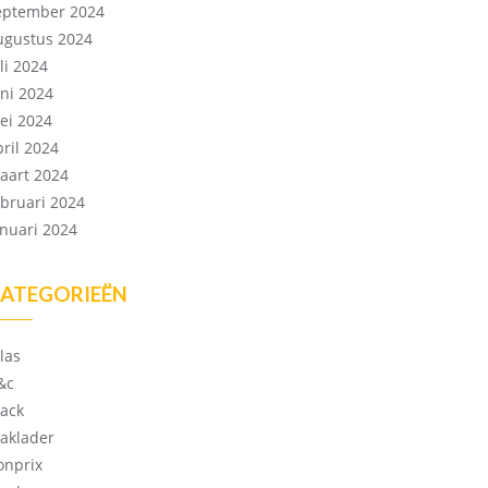
eptember 2024
ugustus 2024
li 2024
uni 2024
ei 2024
pril 2024
aart 2024
ebruari 2024
anuari 2024
ATEGORIEËN
las
&c
lack
laklader
onprix