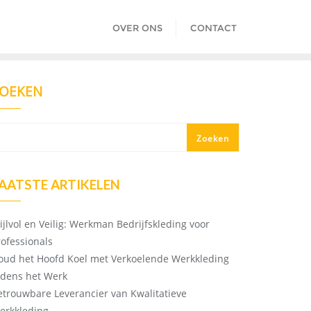
OVER ONS
CONTACT
OEKEN
Zoeken
AATSTE ARTIKELEN
tijlvol en Veilig: Werkman Bedrijfskleding voor
rofessionals
oud het Hoofd Koel met Verkoelende Werkkleding
ijdens het Werk
etrouwbare Leverancier van Kwalitatieve
erkkleding