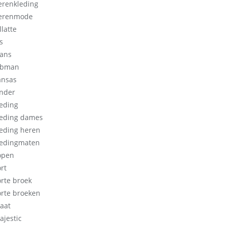
erenkleding
erenmode
llatte
s
eans
obman
ansas
inder
leding
leding dames
leding heren
ledingmaten
open
rt
orte broek
orte broeken
aat
ajestic