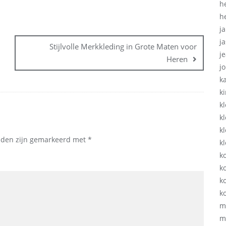
h
h
ja
ja
Stijlvolle Merkkleding in Grote Maten voor
j
Heren
j
k
k
k
k
k
elden zijn gemarkeerd met
*
k
k
ko
k
k
m
m