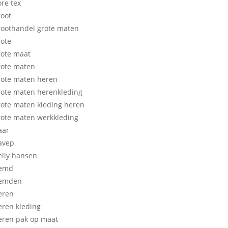
ore tex
root
roothandel grote maten
rote
rote maat
rote maten
rote maten heren
rote maten herenkleding
rote maten kleding heren
rote maten werkkleding
aar
avep
elly hansen
emd
emden
eren
eren kleding
eren pak op maat