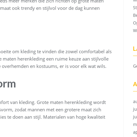
teeds meer merken die zich richten op grote maten
S
maat ook trendy en stijlvol voor de dag kunnen
B
O
W
L
ite om kleding te vinden die zowel comfortabel als
 maten herenkleding een ruime keuze aan stijlvolle
le overhemden en kostuums, er is voor elk wat wils.
G
orm
A
a
mfort van kleding. Grote maten herenkleding wordt
ju
svorm, zodat mannen met een grotere maat zich
 te doen aan stijl. Materialen van hoge kwaliteit
j
m
a