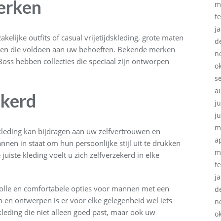
erken
m
f
j
kelijke outfits of casual vrijetijdskleding, grote maten
d
ken die voldoen aan uw behoeften. Bekende merken
n
oss hebben collecties die speciaal zijn ontworpen
o
s
a
ekerd
ju
j
m
leding kan bijdragen aan uw zelfvertrouwen en
a
nnen in staat om hun persoonlijke stijl uit te drukken
m
e juiste kleding voelt u zich zelfverzekerd in elke
f
j
volle en comfortabele opties voor mannen met een
d
en ontwerpen is er voor elke gelegenheid wel iets
n
kleding die niet alleen goed past, maar ook uw
o