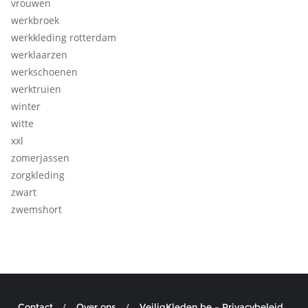
vrouwen
werkbroek
werkkleding rotterdam
werklaarzen
werkschoenen
werktruien
winter
witte
xxl
zomerjassen
zorgkleding
zwart
zwemshort
Contact
Over ons
VeiligKleden.be – Privacybeleid