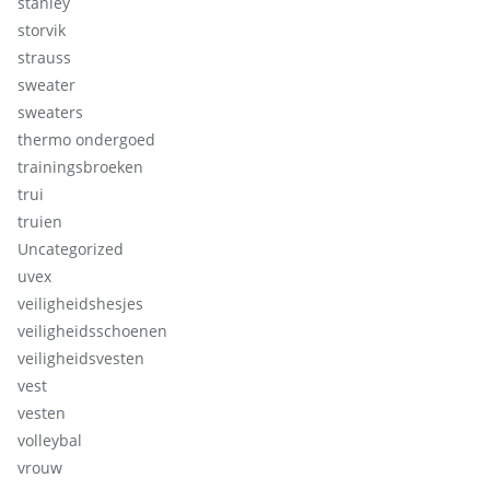
stanley
storvik
strauss
sweater
sweaters
thermo ondergoed
trainingsbroeken
trui
truien
Uncategorized
uvex
veiligheidshesjes
veiligheidsschoenen
veiligheidsvesten
vest
vesten
volleybal
vrouw