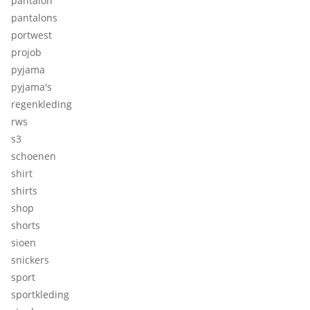
pantalon
pantalons
portwest
projob
pyjama
pyjama's
regenkleding
rws
s3
schoenen
shirt
shirts
shop
shorts
sioen
snickers
sport
sportkleding