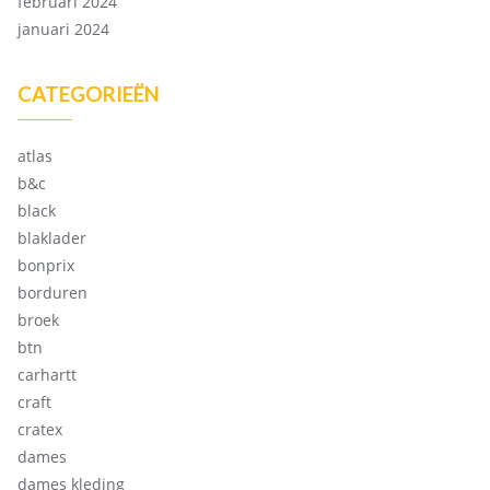
februari 2024
januari 2024
CATEGORIEËN
atlas
b&c
black
blaklader
bonprix
borduren
broek
btn
carhartt
craft
cratex
dames
dames kleding