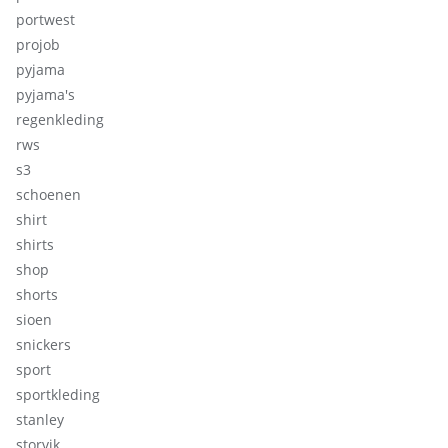
portwest
projob
pyjama
pyjama's
regenkleding
rws
s3
schoenen
shirt
shirts
shop
shorts
sioen
snickers
sport
sportkleding
stanley
storvik