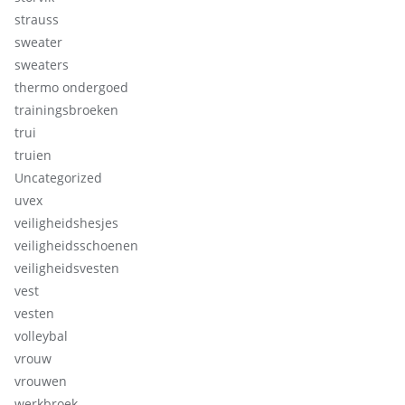
strauss
sweater
sweaters
thermo ondergoed
trainingsbroeken
trui
truien
Uncategorized
uvex
veiligheidshesjes
veiligheidsschoenen
veiligheidsvesten
vest
vesten
volleybal
vrouw
vrouwen
werkbroek