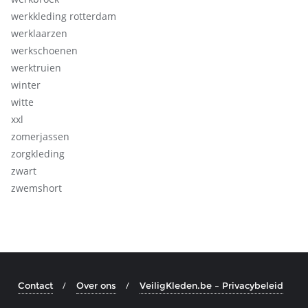
werkkleding rotterdam
werklaarzen
werkschoenen
werktruien
winter
witte
xxl
zomerjassen
zorgkleding
zwart
zwemshort
Contact
Over ons
VeiligKleden.be – Privacybeleid