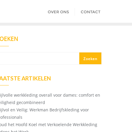
OVER ONS
CONTACT
OEKEN
Zoeken
AATSTE ARTIKELEN
tijlvolle werkkleding overall voor dames: comfort en
eiligheid gecombineerd
tijlvol en Veilig: Werkman Bedrijfskleding voor
rofessionals
oud het Hoofd Koel met Verkoelende Werkkleding
ijdens het Werk