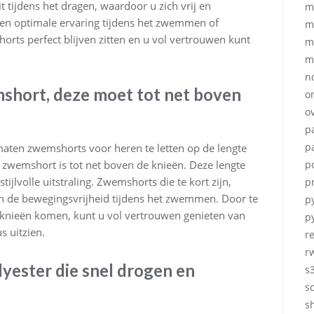
t tijdens het dragen, waardoor u zich vrij en
m
en optimale ervaring tijdens het zwemmen of
m
rts perfect blijven zitten en u vol vertrouwen kunt
m
m
no
mshort, deze moet tot net boven
o
ov
p
p
 maten zwemshorts voor heren te letten op de lengte
zwemshort is tot net boven de knieën. Deze lengte
p
jlvolle uitstraling. Zwemshorts die te kort zijn,
p
 de bewegingsvrijheid tijdens het zwemmen. Door te
p
 knieën komen, kunt u vol vertrouwen genieten van
p
s uitzien.
r
r
lyester die snel drogen en
s
s
sh