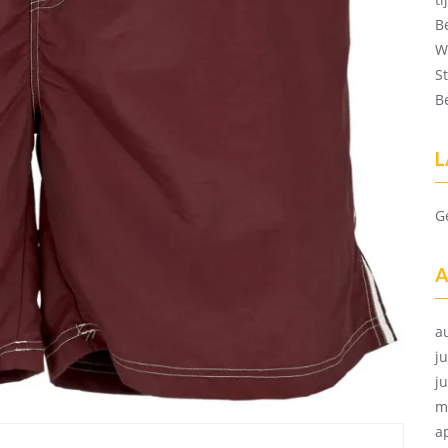
B
W
S
B
L
G
A
a
ju
j
m
a