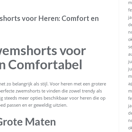
m
f
shorts voor Heren: Comfort en
j
d
n
o
emshorts voor
s
a
 en Comfortabel
ju
j
m
t zo belangrijk als stijl. Voor heren met een grotere
a
erfecte zwemshorts te vinden die zowel trendy als
m
dig steeds meer opties beschikbaar voor heren die op
f
ed passen en er geweldig uitzien.
j
d
n Grote Maten
n
o