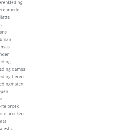
erenkleding
erenmode
llatte
s
eans
obman
ansas
inder
leding
leding dames
leding heren
ledingmaten
open
rt
orte broek
orte broeken
aat
ajestic