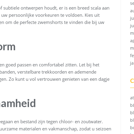
s
of subtiele ontwerpen houdt, er is een breed scala aan
a
w persoonlijke voorkeuren te voldoen. Kies uit
ju
en om de perfecte zwemshorts te vinden die bij uw
j
m
a
orm
m
f
j
en goed passen en comfortabel zitten. Let bij het
ebanden, verstelbare trekkoorden en ademende
agen. Zo kunt u vol vertrouwen genieten van een dagje
C
at
aamheid
b
b
b
eegaan en bestand zijn tegen chloor- en zoutwater.
b
uurzame materialen en vakmanschap, zodat u seizoen