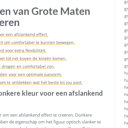
g
ezen van Grote Maten
g
g
eren
g
g
or een afslankend effect.
g
 zit om comfortabel te kunnen bewegen.
g
 voor extra flexibiliteit.
g
oet tot net boven de knieën komen.
g
g
l drogen en comfortabel zijn.
h
den voor een optimale pasvorm.
h
 om te ontdekken wat het beste bij jou past.
h
onkere kleur voor een afslankend
h
h
h
 om een afslankend effect te creëren. Donkere
h
ben de eigenschap om het figuur optisch slanker te
h