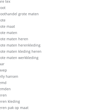
ore tex
root
roothandel grote maten
rote
rote maat
rote maten
rote maten heren
rote maten herenkleding
rote maten kleding heren
rote maten werkkleding
aar
avep
elly hansen
emd
emden
eren
eren kleding
eren pak op maat