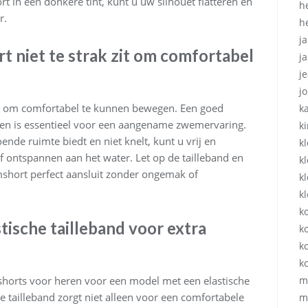
t in een donkere tint, kunt u uw silhouet flatteren en
h
r.
h
ja
 niet te strak zit om comfortabel
ja
j
j
zit om comfortabel te kunnen bewegen. Een goed
k
en is essentieel voor een aangename zwemervaring.
k
de ruimte biedt en niet knelt, kunt u vrij en
k
ontspannen aan het water. Let op de tailleband en
k
short perfect aansluit zonder ongemak of
k
k
k
tische tailleband voor extra
ko
k
k
shorts voor heren voor een model met een elastische
m
sche tailleband zorgt niet alleen voor een comfortabele
m