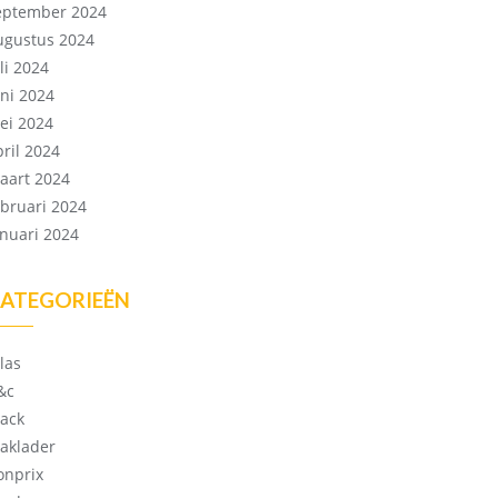
eptember 2024
ugustus 2024
li 2024
uni 2024
ei 2024
pril 2024
aart 2024
ebruari 2024
anuari 2024
ATEGORIEËN
las
&c
lack
laklader
onprix