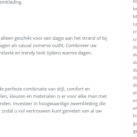
b
wemkleding.
b
b
c
cr
lleen geschikt voor een dagje aan het strand of bij
c
gen als casual zomerse outfit. Combineer uw
d
relaxte en trendy look tijdens warme dagen.
d
d
d
d
d
 perfecte combinatie van stijl, comfort en
e
len, kleuren en materialen is er voor elke man met
e
vinden. Investeer in hoogwaardige zwemkleding die
e
, zodat u vol vertrouwen kunt genieten van al uw
fr
g
g