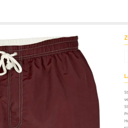
Z
L
S
v
S
P
H
t