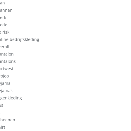
an
annen
erk
ode
 risk
nline bedrijfskleding
erall
antalon
antalons
ortwest
rojob
yjama
yjama's
egenkleding
ws
3
choenen
irt