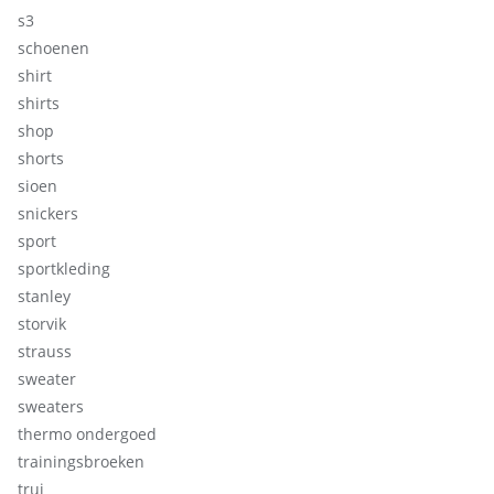
s3
schoenen
shirt
shirts
shop
shorts
sioen
snickers
sport
sportkleding
stanley
storvik
strauss
sweater
sweaters
thermo ondergoed
trainingsbroeken
trui