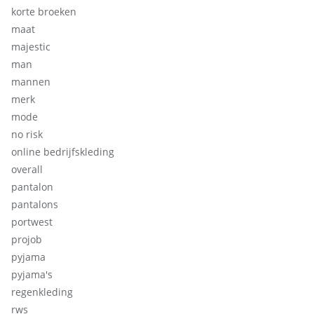
korte broeken
maat
majestic
man
mannen
merk
mode
no risk
online bedrijfskleding
overall
pantalon
pantalons
portwest
projob
pyjama
pyjama's
regenkleding
rws