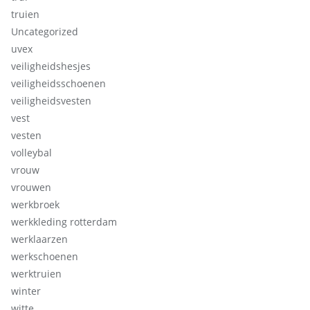
truien
Uncategorized
uvex
veiligheidshesjes
veiligheidsschoenen
veiligheidsvesten
vest
vesten
volleybal
vrouw
vrouwen
werkbroek
werkkleding rotterdam
werklaarzen
werkschoenen
werktruien
winter
witte