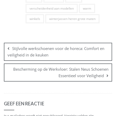
verscheidenheid aan modellen
warm
winkels
winterjassen heren grote maten
Bericht
navigatie
Stijlvolle werkschoenen voor de horeca: Comfort en
veiligheid in de keuken
Bescherming op de Werkvloer: Stalen Neus Schoenen
Essentieel voor Veiligheid
GEEF EEN REACTIE
Je e-mailadres wordt niet gepubliceerd.
Vereiste velden zijn