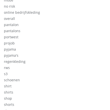
mode
no risk
online bedrijfskleding
overall
pantalon
pantalons
portwest
projob
pyjama
pyjama's
regenkleding
rws
s3
schoenen
shirt
shirts
shop
shorts