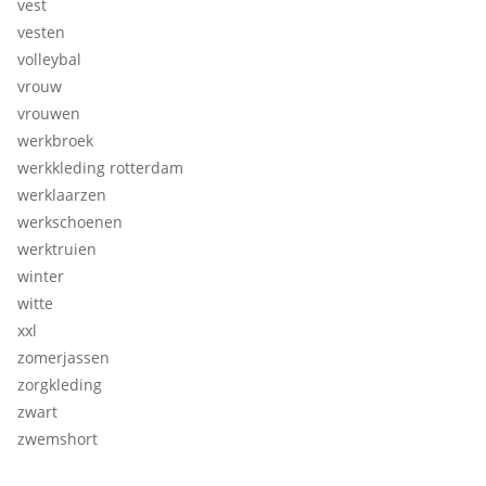
vest
vesten
volleybal
vrouw
vrouwen
werkbroek
werkkleding rotterdam
werklaarzen
werkschoenen
werktruien
winter
witte
xxl
zomerjassen
zorgkleding
zwart
zwemshort