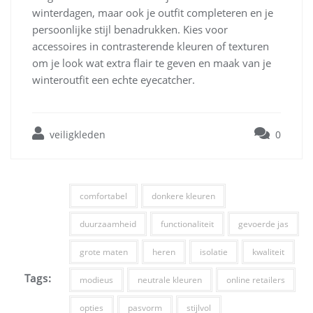
winterdagen, maar ook je outfit completeren en je
persoonlijke stijl benadrukken. Kies voor
accessoires in contrasterende kleuren of texturen
om je look wat extra flair te geven en maak van je
winteroutfit een echte eyecatcher.
veiligkleden
0
comfortabel
donkere kleuren
duurzaamheid
functionaliteit
gevoerde jas
grote maten
heren
isolatie
kwaliteit
Tags:
modieus
neutrale kleuren
online retailers
opties
pasvorm
stijlvol