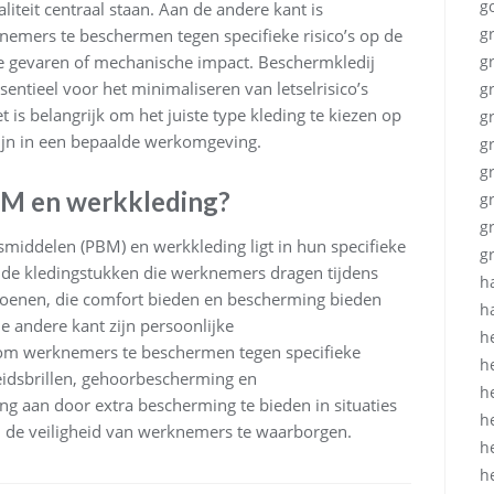
g
liteit centraal staan. Aan de andere kant is
g
emers te beschermen tegen specifieke risico’s op de
che gevaren of mechanische impact. Beschermkledij
g
sentieel voor het minimaliseren van letselrisico’s
g
t is belangrijk om het juiste type kleding te kiezen op
g
 zijn in een bepaalde werkomgeving.
g
g
PBM en werkkleding?
g
g
smiddelen (PBM) en werkkleding ligt in hun specifieke
g
 de kledingstukken die werknemers dragen tijdens
h
choenen, die comfort bieden en bescherming bieden
h
 andere kant zijn persoonlijke
h
om werknemers te beschermen tegen specifieke
h
heidsbrillen, gehoorbescherming en
h
g aan door extra bescherming te bieden in situaties
h
m de veiligheid van werknemers te waarborgen.
h
h