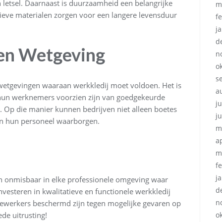
 letsel. Daarnaast is duurzaamheid een belangrijke
m
atieve materialen zorgen voor een langere levensduur
f
j
d
 en Wetgeving
n
o
s
n wetgevingen waaraan werkkledij moet voldoen. Het is
a
 hun werknemers voorzien zijn van goedgekeurde
ju
. Op die manier kunnen bedrijven niet alleen boetes
j
an hun personeel waarborgen.
m
a
m
f
j
jn onmisbaar in elke professionele omgeving waar
d
investeren in kwalitatieve en functionele werkkledij
n
ewerkers beschermd zijn tegen mogelijke gevaren op
de uitrusting!
o