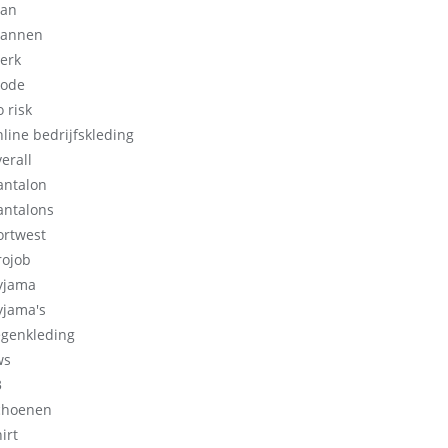
an
annen
erk
ode
 risk
nline bedrijfskleding
erall
antalon
antalons
ortwest
rojob
yjama
yjama's
egenkleding
ws
3
choenen
irt