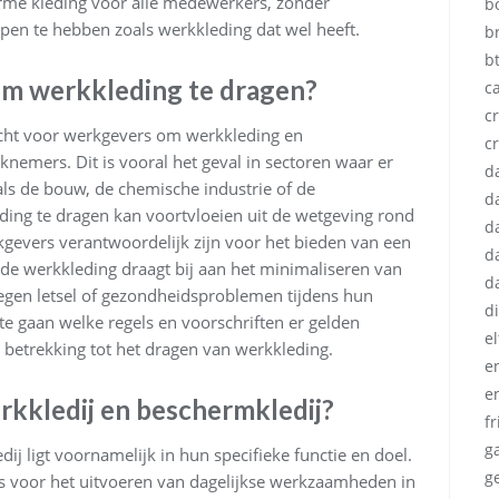
forme kleding voor alle medewerkers, zonder
b
en te hebben zoals werkkleding dat wel heeft.
b
b
 om werkkleding te dragen?
c
cr
licht voor werkgevers om werkkleding en
c
knemers. Dit is vooral het geval in sectoren waar er
d
zoals de bouw, de chemische industrie of de
d
ing te dragen kan voortvloeien uit de wetgeving rond
d
kgevers verantwoordelijk zijn voor het bieden van een
d
de werkkleding draagt bij aan het minimaliseren van
d
egen letsel of gezondheidsproblemen tijdens hun
d
e gaan welke regels en voorschriften er gelden
e
betrekking tot het dragen van werkkleding.
e
e
erkkledij en beschermkledij?
fr
g
ij ligt voornamelijk in hun specifieke functie en doel.
g
 is voor het uitvoeren van dagelijkse werkzaamheden in