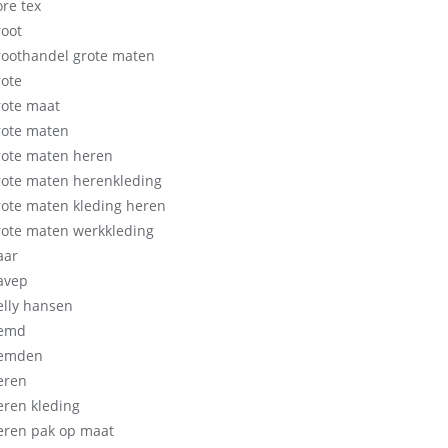
ore tex
root
roothandel grote maten
rote
rote maat
rote maten
rote maten heren
rote maten herenkleding
rote maten kleding heren
rote maten werkkleding
aar
avep
elly hansen
emd
emden
eren
eren kleding
eren pak op maat