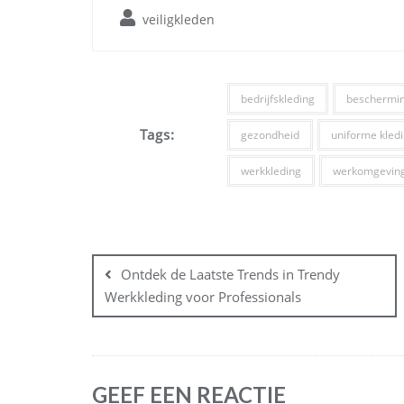
veiligkleden
bedrijfskleding
beschermi
Tags:
gezondheid
uniforme kled
werkkleding
werkomgevin
Bericht
navigatie
Ontdek de Laatste Trends in Trendy
Werkkleding voor Professionals
GEEF EEN REACTIE