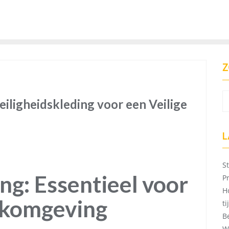
Z
iligheidskleding voor een Veilige
L
S
ng: Essentieel voor
P
H
rkomgeving
t
B
W