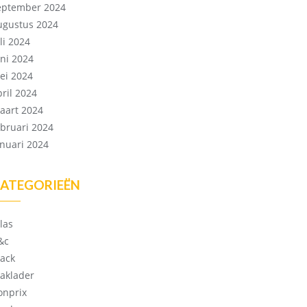
eptember 2024
ugustus 2024
li 2024
uni 2024
ei 2024
pril 2024
aart 2024
ebruari 2024
anuari 2024
ATEGORIEËN
las
&c
lack
laklader
onprix