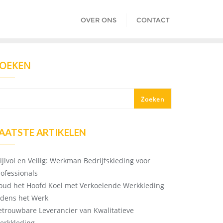
OVER ONS
CONTACT
OEKEN
Zoeken
AATSTE ARTIKELEN
tijlvol en Veilig: Werkman Bedrijfskleding voor
rofessionals
oud het Hoofd Koel met Verkoelende Werkkleding
ijdens het Werk
etrouwbare Leverancier van Kwalitatieve
erkkleding