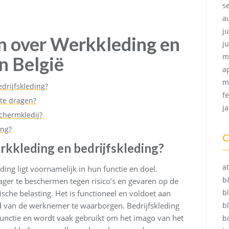
s
a
ju
n over Werkkleding en
j
m
n België
a
m
edrijfskleding?
f
 te dragen?
j
schermkledij?
ing?
C
erkkleding en bedrijfskleding?
at
ding ligt voornamelijk in hun functie en doel.
b
ger te beschermen tegen risico’s en gevaren op de
b
sche belasting. Het is functioneel en voldoet aan
id van de werknemer te waarborgen. Bedrijfskleding
b
functie en wordt vaak gebruikt om het imago van het
b