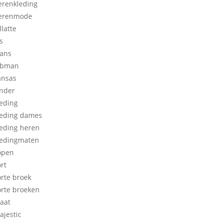
erenkleding
erenmode
llatte
s
eans
obman
ansas
inder
leding
leding dames
leding heren
ledingmaten
open
rt
orte broek
orte broeken
aat
ajestic