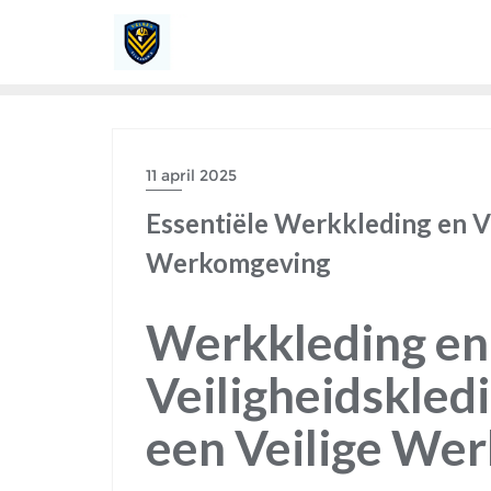
Ga
naar
de
inhoud
11 april 2025
Essentiële Werkkleding en Ve
Werkomgeving
Werkkleding en
Veiligheidskledi
een Veilige We