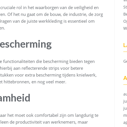
S
cruciale rol in het waarborgen van de veiligheid en
n. Of het nu gaat om de bouw, de industrie, de zorg
B
agen van de juiste werkkleding is essentieel om
O
en.
W
Bescherming
L
e functionaliteiten die bescherming bieden tegen
G
ierbij aan reflecterende strips voor betere
stukken voor extra bescherming tijdens knielwerk,
A
 hittebronnen, en nog veel meer.
amheid
a
ju
j
aar het moet ook comfortabel zijn om langdurig te
m
lleen de productiviteit van werknemers, maar
a