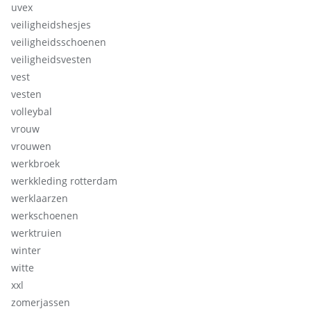
uvex
veiligheidshesjes
veiligheidsschoenen
veiligheidsvesten
vest
vesten
volleybal
vrouw
vrouwen
werkbroek
werkkleding rotterdam
werklaarzen
werkschoenen
werktruien
winter
witte
xxl
zomerjassen