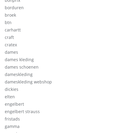
bonprix
borduren
broek
btn
carhartt
craft
cratex
dames
dames kleding
dames schoenen
dameskleding
dameskleding webshop
dickies
elten
engelbert
engelbert strauss
fristads
gamma