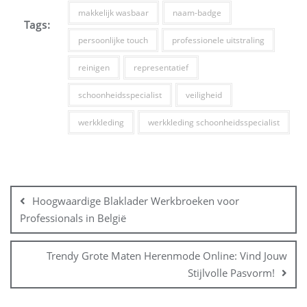
makkelijk wasbaar
naam-badge
Tags:
persoonlijke touch
professionele uitstraling
reinigen
representatief
schoonheidsspecialist
veiligheid
werkkleding
werkkleding schoonheidsspecialist
Bericht
navigatie
Hoogwaardige Blaklader Werkbroeken voor
Professionals in België
Trendy Grote Maten Herenmode Online: Vind Jouw
Stijlvolle Pasvorm!