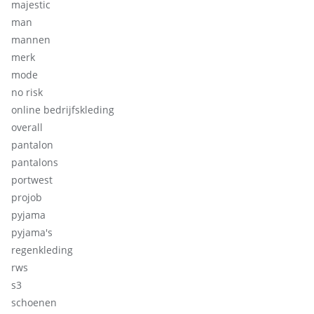
majestic
man
mannen
merk
mode
no risk
online bedrijfskleding
overall
pantalon
pantalons
portwest
projob
pyjama
pyjama's
regenkleding
rws
s3
schoenen