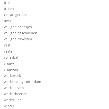
trui
truien
Uncategorized
uvex
veiligheidshesjes
veiligheidsschoenen
veiligheidsvesten
vest
vesten
volleybal
vrouw
vrouwen
werkbroek
werkkleding rotterdam
werklaarzen
werkschoenen
werktruien
winter