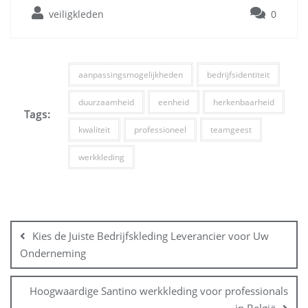
veiligkleden
0
aanpassingsmogelijkheden
bedrijfsidentiteit
duurzaamheid
eenheid
herkenbaarheid
Tags:
kwaliteit
professioneel
teamgeest
werkkleding
Bericht
navigatie
Kies de Juiste Bedrijfskleding Leverancier voor Uw
Onderneming
Hoogwaardige Santino werkkleding voor professionals