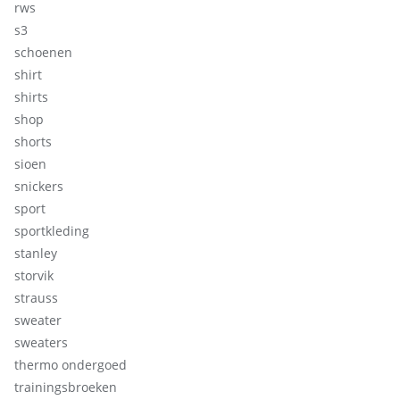
rws
s3
schoenen
shirt
shirts
shop
shorts
sioen
snickers
sport
sportkleding
stanley
storvik
strauss
sweater
sweaters
thermo ondergoed
trainingsbroeken