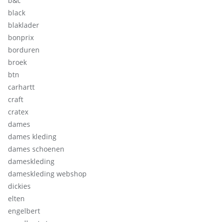
b&c
black
blaklader
bonprix
borduren
broek
btn
carhartt
craft
cratex
dames
dames kleding
dames schoenen
dameskleding
dameskleding webshop
dickies
elten
engelbert