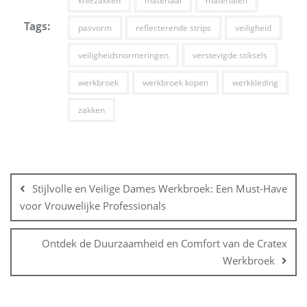
kniezakken
materiaal
materialen
Tags:
pasvorm
reflecterende strips
veiligheid
veiligheidsnormeringen
verstevigde stiksels
werkbroek
werkbroek kopen
werkkleding
zakken
Bericht
navigatie
Stijlvolle en Veilige Dames Werkbroek: Een Must-Have
voor Vrouwelijke Professionals
Ontdek de Duurzaamheid en Comfort van de Cratex
Werkbroek