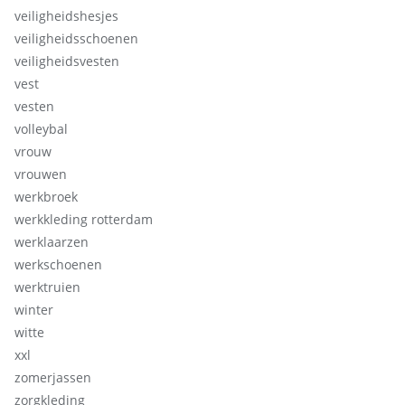
veiligheidshesjes
veiligheidsschoenen
veiligheidsvesten
vest
vesten
volleybal
vrouw
vrouwen
werkbroek
werkkleding rotterdam
werklaarzen
werkschoenen
werktruien
winter
witte
xxl
zomerjassen
zorgkleding