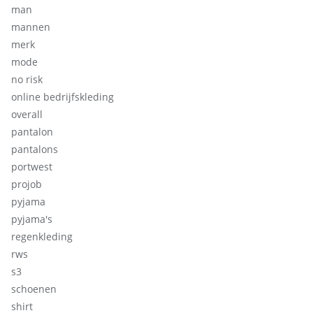
man
mannen
merk
mode
no risk
online bedrijfskleding
overall
pantalon
pantalons
portwest
projob
pyjama
pyjama's
regenkleding
rws
s3
schoenen
shirt