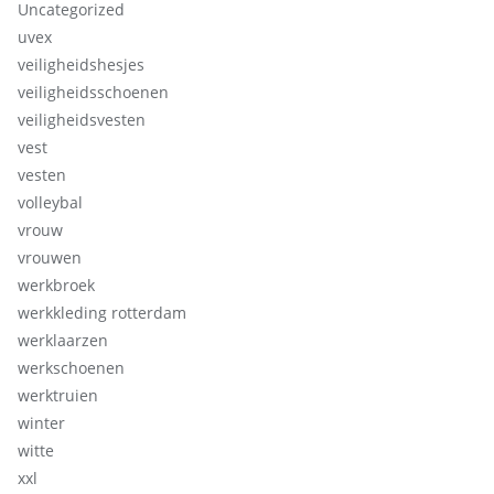
Uncategorized
uvex
veiligheidshesjes
veiligheidsschoenen
veiligheidsvesten
vest
vesten
volleybal
vrouw
vrouwen
werkbroek
werkkleding rotterdam
werklaarzen
werkschoenen
werktruien
winter
witte
xxl