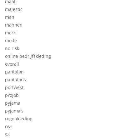
maat
majestic
man
mannen
merk
mode
no risk
online bedrijfskleding
overall
pantalon
pantalons
portwest
projob
pyjama
pyjama's
regenkleding
rws
s3