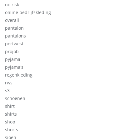
no risk
online bedrijfskleding
overall
pantalon
pantalons
portwest
projob
pyjama
pyjama's
regenkleding
rws
s3
schoenen
shirt
shirts
shop
shorts
sioen