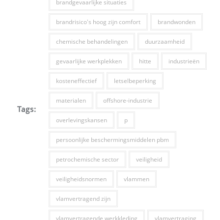
brandgevaarlijke situaties
brandrisico's hoog zijn comfort
brandwonden
chemische behandelingen
duurzaamheid
gevaarlijke werkplekken
hitte
industrieën
kosteneffectief
letselbeperking
materialen
offshore-industrie
Tags:
overlevingskansen
p
persoonlijke beschermingsmiddelen pbm
petrochemische sector
veiligheid
veiligheidsnormen
vlammen
vlamvertragend zijn
vlamvertragende werkkleding
vlamvertraging