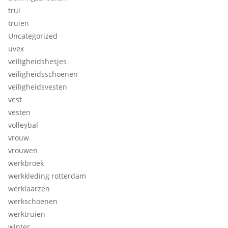
trui
truien
Uncategorized
uvex
veiligheidshesjes
veiligheidsschoenen
veiligheidsvesten
vest
vesten
volleybal
vrouw
vrouwen
werkbroek
werkkleding rotterdam
werklaarzen
werkschoenen
werktruien
winter