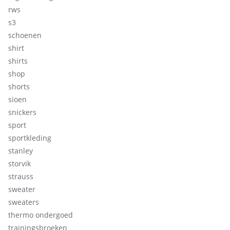
rws
s3
schoenen
shirt
shirts
shop
shorts
sioen
snickers
sport
sportkleding
stanley
storvik
strauss
sweater
sweaters
thermo ondergoed
trainingsbroeken