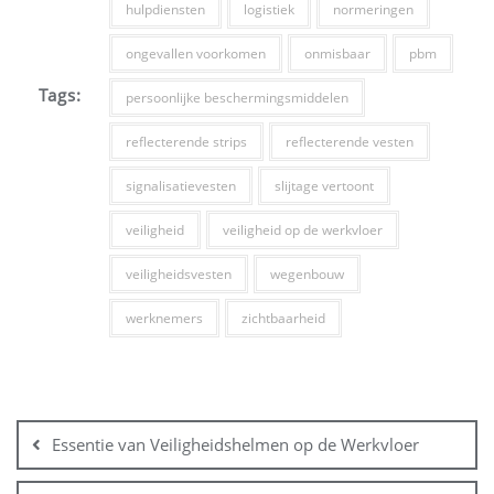
hulpdiensten
logistiek
normeringen
ongevallen voorkomen
onmisbaar
pbm
Tags:
persoonlijke beschermingsmiddelen
reflecterende strips
reflecterende vesten
signalisatievesten
slijtage vertoont
veiligheid
veiligheid op de werkvloer
veiligheidsvesten
wegenbouw
werknemers
zichtbaarheid
Bericht
navigatie
Essentie van Veiligheidshelmen op de Werkvloer