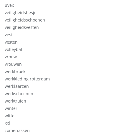
uvex
veiligheidshesjes
veiligheidsschoenen
veiligheidsvesten
vest
vesten
volleybal
vrouw
vrouwen
werkbroek
werkkleding rotterdam
werklaarzen
werkschoenen
werktruien
winter
witte
xxl
zomerjassen