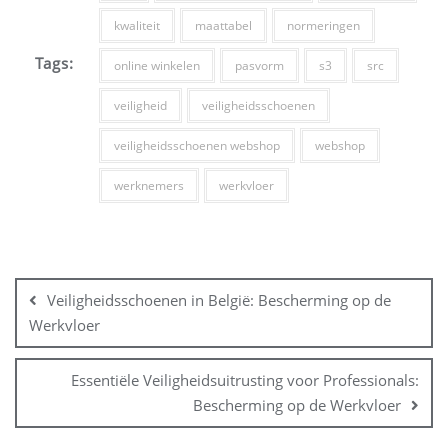
kwaliteit
maattabel
normeringen
Tags:
online winkelen
pasvorm
s3
src
veiligheid
veiligheidsschoenen
veiligheidsschoenen webshop
webshop
werknemers
werkvloer
Bericht
navigatie
Veiligheidsschoenen in België: Bescherming op de
Werkvloer
Essentiële Veiligheidsuitrusting voor Professionals:
Bescherming op de Werkvloer