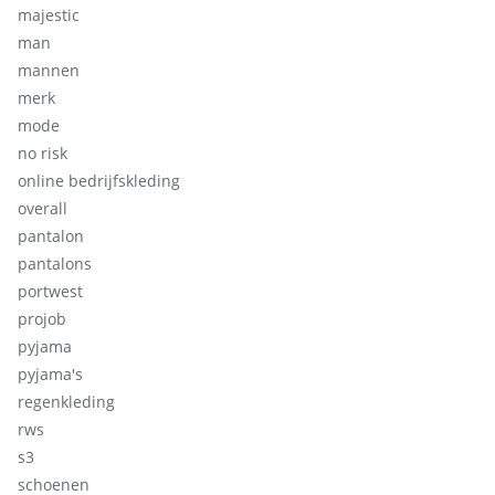
majestic
man
mannen
merk
mode
no risk
online bedrijfskleding
overall
pantalon
pantalons
portwest
projob
pyjama
pyjama's
regenkleding
rws
s3
schoenen