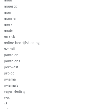
maat
majestic
man
mannen
merk
mode
no risk
online bedrijfskleding
overall
pantalon
pantalons
portwest
projob
pyjama
pyjama's
regenkleding
rws
s3