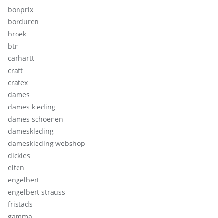
bonprix
borduren
broek
btn
carhartt
craft
cratex
dames
dames kleding
dames schoenen
dameskleding
dameskleding webshop
dickies
elten
engelbert
engelbert strauss
fristads
gamma