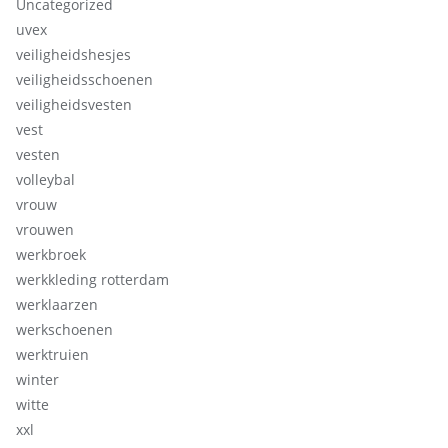
Uncategorized
uvex
veiligheidshesjes
veiligheidsschoenen
veiligheidsvesten
vest
vesten
volleybal
vrouw
vrouwen
werkbroek
werkkleding rotterdam
werklaarzen
werkschoenen
werktruien
winter
witte
xxl