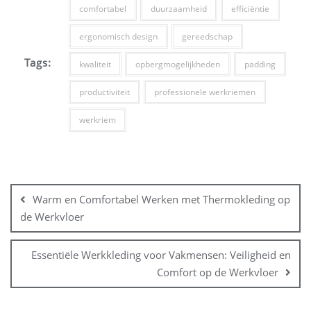
comfortabel
duurzaamheid
efficiëntie
ergonomisch design
gereedschap
Tags:
kwaliteit
opbergmogelijkheden
padding
productiviteit
professionele werkriemen
werkriem
Bericht
navigatie
Warm en Comfortabel Werken met Thermokleding op
de Werkvloer
Essentiële Werkkleding voor Vakmensen: Veiligheid en
Comfort op de Werkvloer