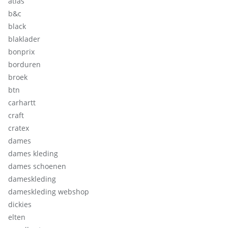
atlas
b&c
black
blaklader
bonprix
borduren
broek
btn
carhartt
craft
cratex
dames
dames kleding
dames schoenen
dameskleding
dameskleding webshop
dickies
elten