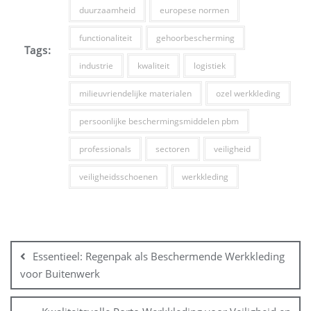
duurzaamheid
europese normen
functionaliteit
gehoorbescherming
Tags:
industrie
kwaliteit
logistiek
milieuvriendelijke materialen
ozel werkkleding
persoonlijke beschermingsmiddelen pbm
professionals
sectoren
veiligheid
veiligheidsschoenen
werkkleding
Bericht
navigatie
Essentieel: Regenpak als Beschermende Werkkleding
voor Buitenwerk