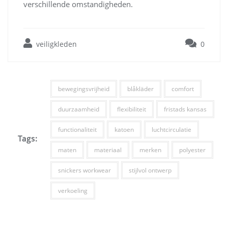
verschillende omstandigheden.
veiligkleden
0
bewegingsvrijheid
blåkläder
comfort
duurzaamheid
flexibiliteit
fristads kansas
functionaliteit
katoen
luchtcirculatie
Tags:
maten
materiaal
merken
polyester
snickers workwear
stijlvol ontwerp
verkoeling