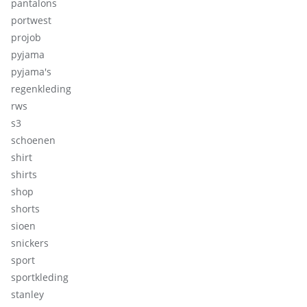
pantalons
portwest
projob
pyjama
pyjama's
regenkleding
rws
s3
schoenen
shirt
shirts
shop
shorts
sioen
snickers
sport
sportkleding
stanley