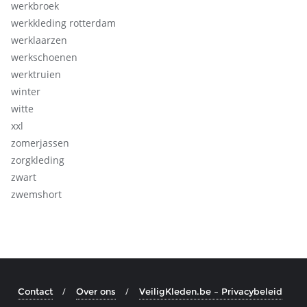
werkbroek
werkkleding rotterdam
werklaarzen
werkschoenen
werktruien
winter
witte
xxl
zomerjassen
zorgkleding
zwart
zwemshort
Contact
Over ons
VeiligKleden.be – Privacybeleid