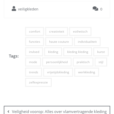
veiligkleden
0
comfort
creativiteit
esthetisch
functies
haute couture
individualiteit
invloed
kleding
kleding kleding
kunst
Tags:
mode
persoonlijkheid
praktisch
stijl
trends
vrijetijdskleding
werkkleding
zelfexpressie
Bericht
navigatie
Veiligheid voorop: Alles over vlamvertragende kleding