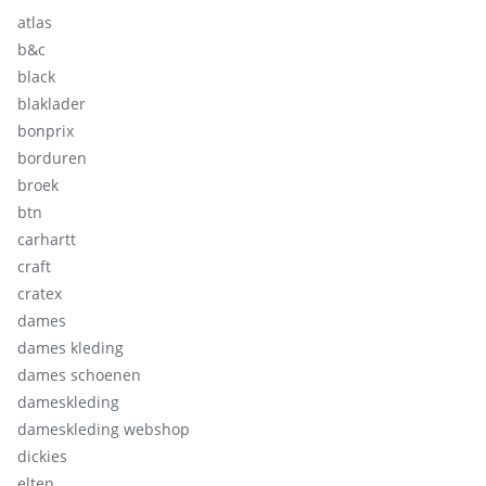
atlas
b&c
black
blaklader
bonprix
borduren
broek
btn
carhartt
craft
cratex
dames
dames kleding
dames schoenen
dameskleding
dameskleding webshop
dickies
elten