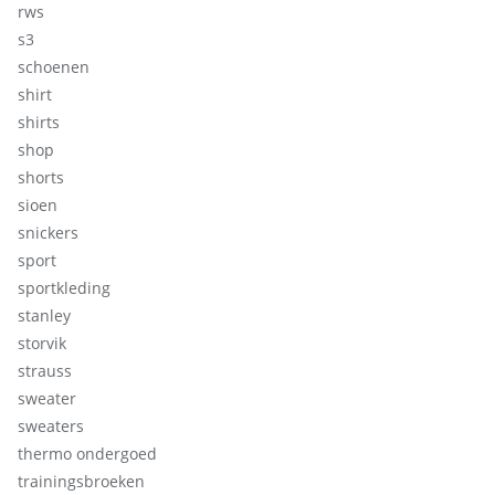
rws
s3
schoenen
shirt
shirts
shop
shorts
sioen
snickers
sport
sportkleding
stanley
storvik
strauss
sweater
sweaters
thermo ondergoed
trainingsbroeken