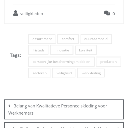
veiligkleden
0
assortiment
comfort
duurzaamheid
fristads
innovatie
kwaliteit
Tags:
persoonlijke beschermingsmiddelen
producten
sectoren
veiligheid
werkkleding
Bericht
navigatie
Belang van Kwalitatieve Personeelskleding voor
Werknemers