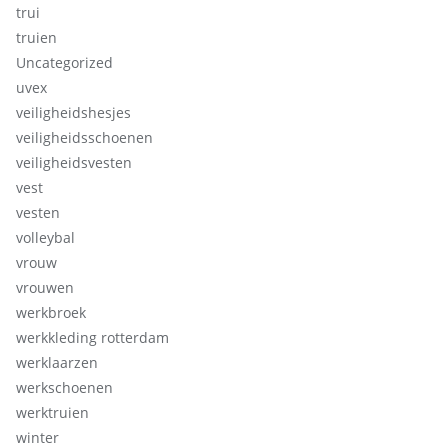
trui
truien
Uncategorized
uvex
veiligheidshesjes
veiligheidsschoenen
veiligheidsvesten
vest
vesten
volleybal
vrouw
vrouwen
werkbroek
werkkleding rotterdam
werklaarzen
werkschoenen
werktruien
winter