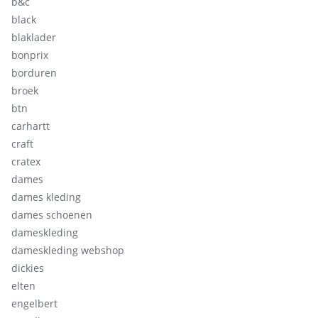
b&c
black
blaklader
bonprix
borduren
broek
btn
carhartt
craft
cratex
dames
dames kleding
dames schoenen
dameskleding
dameskleding webshop
dickies
elten
engelbert