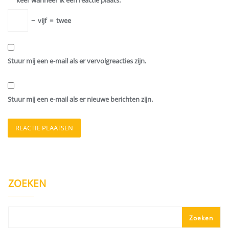
keer wanneer ik een reactie plaats.
−
vijf
=
twee
Stuur mij een e-mail als er vervolgreacties zijn.
Stuur mij een e-mail als er nieuwe berichten zijn.
ZOEKEN
Zoeken