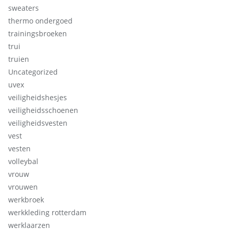
sweaters
thermo ondergoed
trainingsbroeken
trui
truien
Uncategorized
uvex
veiligheidshesjes
veiligheidsschoenen
veiligheidsvesten
vest
vesten
volleybal
vrouw
vrouwen
werkbroek
werkkleding rotterdam
werklaarzen