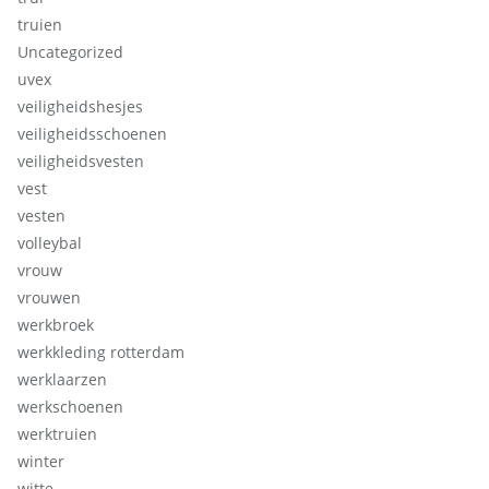
truien
Uncategorized
uvex
veiligheidshesjes
veiligheidsschoenen
veiligheidsvesten
vest
vesten
volleybal
vrouw
vrouwen
werkbroek
werkkleding rotterdam
werklaarzen
werkschoenen
werktruien
winter
witte