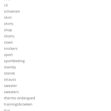
s3
schoenen
shirt
shirts
shop
shorts
sioen
snickers
sport
sportkleding
stanley
storvik
strauss
sweater
sweaters
thermo ondergoed
trainingsbroeken
trui