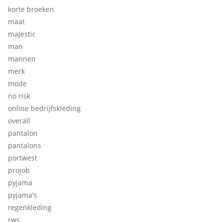
korte broeken
maat
majestic
man
mannen
merk
mode
no risk
online bedrijfskleding
overall
pantalon
pantalons
portwest
projob
pyjama
pyjama's
regenkleding
rws