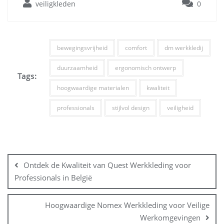
veiligkleden
0
bewegingsvrijheid
comfort
dm werkkledij
duurzaamheid
ergonomisch ontwerp
Tags:
hoogwaardige materialen
kwaliteit
professionals
stijlvol design
veiligheid
Bericht
navigatie
Ontdek de Kwaliteit van Quest Werkkleding voor
Professionals in België
Hoogwaardige Nomex Werkkleding voor Veilige
Werkomgevingen