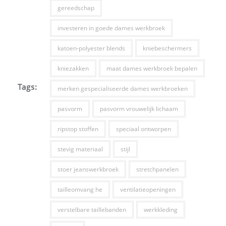
gereedschap
investeren in goede dames werkbroek
katoen-polyester blends
kniebeschermers
kniezakken
maat dames werkbroek bepalen
Tags:
merken gespecialiseerde dames werkbroeken
pasvorm
pasvorm vrouwelijk lichaam
ripstop stoffen
speciaal ontworpen
stevig materiaal
stijl
stoer jeanswerkbroek
stretchpanelen
tailleomvang he
ventilatieopeningen
verstelbare taillebanden
werkkleding