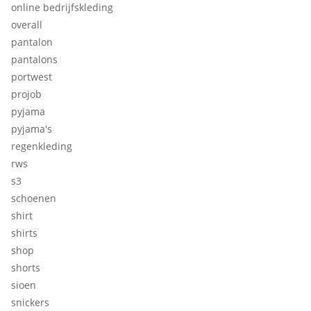
online bedrijfskleding
overall
pantalon
pantalons
portwest
projob
pyjama
pyjama's
regenkleding
rws
s3
schoenen
shirt
shirts
shop
shorts
sioen
snickers