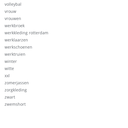
volleybal
vrouw
vrouwen
werkbroek
werkkleding rotterdam
werklaarzen
werkschoenen
werktruien
winter
witte
xxl
zomerjassen
zorgkleding
zwart
zwemshort