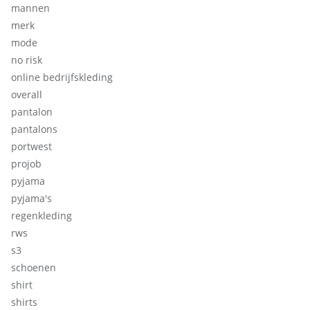
mannen
merk
mode
no risk
online bedrijfskleding
overall
pantalon
pantalons
portwest
projob
pyjama
pyjama's
regenkleding
rws
s3
schoenen
shirt
shirts