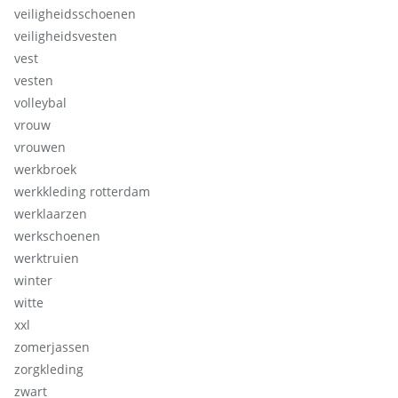
veiligheidsschoenen
veiligheidsvesten
vest
vesten
volleybal
vrouw
vrouwen
werkbroek
werkkleding rotterdam
werklaarzen
werkschoenen
werktruien
winter
witte
xxl
zomerjassen
zorgkleding
zwart