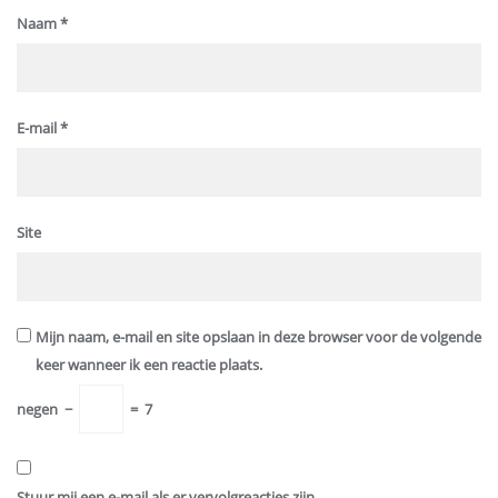
Naam
*
E-mail
*
Site
Mijn naam, e-mail en site opslaan in deze browser voor de volgende
keer wanneer ik een reactie plaats.
negen
−
=
7
Stuur mij een e-mail als er vervolgreacties zijn.