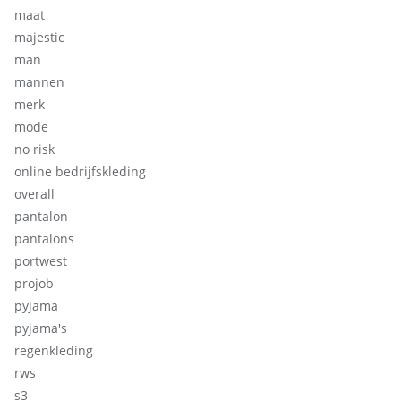
maat
majestic
man
mannen
merk
mode
no risk
online bedrijfskleding
overall
pantalon
pantalons
portwest
projob
pyjama
pyjama's
regenkleding
rws
s3