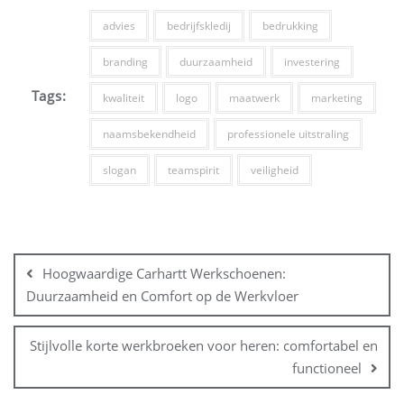
advies
bedrijfskledij
bedrukking
branding
duurzaamheid
investering
Tags:
kwaliteit
logo
maatwerk
marketing
naamsbekendheid
professionele uitstraling
slogan
teamspirit
veiligheid
Bericht
navigatie
Hoogwaardige Carhartt Werkschoenen:
Duurzaamheid en Comfort op de Werkvloer
Stijlvolle korte werkbroeken voor heren: comfortabel en
functioneel