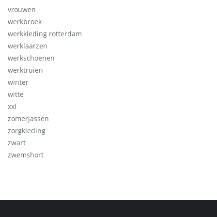
vrouwen
werkbroek
werkkleding rotterdam
werklaarzen
werkschoenen
werktruien
winter
witte
xxl
zomerjassen
zorgkleding
zwart
zwemshort