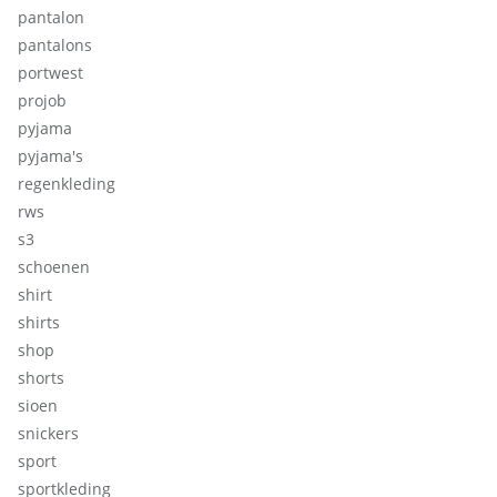
pantalon
pantalons
portwest
projob
pyjama
pyjama's
regenkleding
rws
s3
schoenen
shirt
shirts
shop
shorts
sioen
snickers
sport
sportkleding