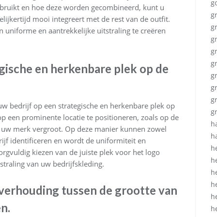
g
ebruikt en hoe deze worden gecombineerd, kunt u
g
lijkertijd mooi integreert met de rest van de outfit.
g
uniforme en aantrekkelijke uitstraling te creëren
g
g
g
egische en herkenbare plek op de
g
g
g
uw bedrijf op een strategische en herkenbare plek op
g
op een prominente locatie te positioneren, zoals op de
h
 uw merk vergroot. Op deze manier kunnen zowel
h
f identificeren en wordt de uniformiteit en
h
orgvuldig kiezen van de juiste plek voor het logo
h
tstraling van uw bedrijfskleding.
h
h
verhouding tussen de grootte van
h
n.
h