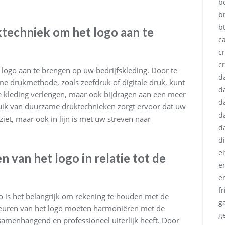
b
b
b
techniek om het logo aan te
c
cr
c
logo aan te brengen op uw bedrijfskleding. Door te
d
me drukmethode, zoals zeefdruk of digitale druk, kunt
d
de kleding verlengen, maar ook bijdragen aan een meer
d
uik van duurzame druktechnieken zorgt ervoor dat uw
d
tziet, maar ook in lijn is met uw streven naar
d
d
e
 van het logo in relatie tot de
e
e
fr
o is het belangrijk om rekening te houden met de
g
 kleuren van het logo moeten harmoniëren met de
g
samenhangend en professioneel uiterlijk heeft. Door