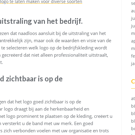
logo te laten maken voor diverse soorten
s
a
ju
itstraling van het bedrijf.
j
ezen dat naadloos aansluit bij de uitstraling van het
m
aantrekkelijk zijn, maar ook de waarden en visie van de
a
e selecteren welk logo op de bedrijfskleding wordt
m
creëerd dat niet alleen professionaliteit uitstraalt,
f
t.
j
d zichtbaar is op de
C
at
gen dat het logo goed zichtbaar is op de
b
aar logo draagt bij aan de herkenbaarheid en
b
et logo prominent te plaatsen op de kleding, creëert u
b
 en versterkt u de band met uw merk. Een goed
b
 zich verbonden voelen met uw organisatie en trots