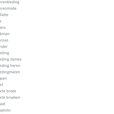
erenkleding
erenmode
llatte
s
eans
obman
ansas
inder
leding
leding dames
leding heren
ledingmaten
open
rt
orte broek
orte broeken
aat
ajestic