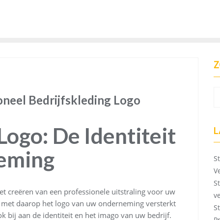
Z
oneel Bedrijfskleding Logo
Logo: De Identiteit
L
eming
S
V
S
 het creëren van een professionele uitstraling voor uw
v
 met daarop het logo van uw onderneming versterkt
S
 bij aan de identiteit en het imago van uw bedrijf.
P