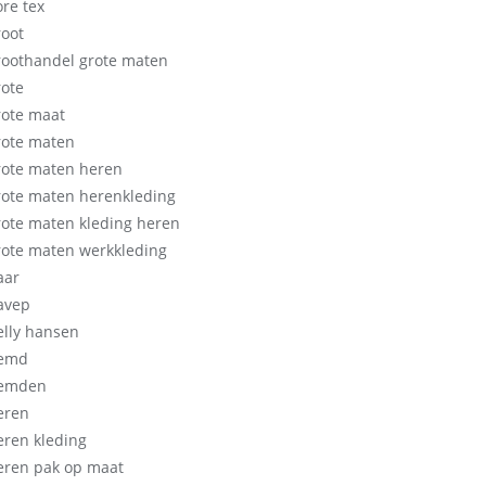
ore tex
root
roothandel grote maten
rote
rote maat
rote maten
rote maten heren
rote maten herenkleding
rote maten kleding heren
rote maten werkkleding
aar
avep
elly hansen
emd
emden
eren
eren kleding
eren pak op maat