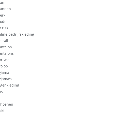
an
annen
erk
ode
 risk
nline bedrijfskleding
erall
antalon
antalons
ortwest
rojob
yjama
yjama's
egenkleding
ws
3
choenen
irt