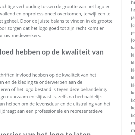
h
wichtige verhouding tussen de grootte van het logo en
h
pvallend en onprofessioneel overkomen, terwijl een te
ja
t geheel. Door de juiste balans te vinden in de grootte
ja
oor zorgen dat het logo goed tot zijn recht komt en
j
voor uw medewerkers.
j
k
loed hebben op de kwaliteit van
k
k
k
chriften invloed hebben op de kwaliteit van het
k
sen en de kleding te onderwerpen aan de
k
eren of het logo bestand is tegen deze behandeling.
k
o duurzaam en slijtvast is, zelfs na herhaaldelijk
ko
an helpen om de levensduur en de uitstraling van het
k
ijdraagt aan een professionele en representatieve
k
m
m
rsies van het logo te laten