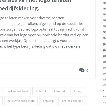
m
edrijfskleding.
m
m
go te laten maken voor diverse soorten
m
an het logo te gebruiken, afgestemd op de specifieke
no
or zorgen dat het logo optimaal tot zijn recht komt
o
ersie van het logo voor bijvoorbeeld borduursel op een
ov
p een werkjas. Op die manier zorgt u voor een
p
eacht het type bedrijfskleding dat uw medewerkers
p
p
p
p
0
p
r
r
s
herkenbaarheid
huisstijl
identiteit
imago
s
milieuvriendelijkheid
ontwerp
professionaliteit
sh