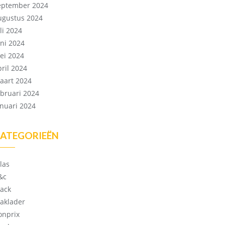
eptember 2024
ugustus 2024
li 2024
uni 2024
ei 2024
pril 2024
aart 2024
ebruari 2024
anuari 2024
ATEGORIEËN
las
&c
lack
laklader
onprix