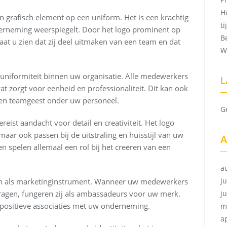
H
en grafisch element op een uniform. Het is een krachtig
t
erneming weerspiegelt. Door het logo prominent op
B
at u zien dat zij deel uitmaken van een team en dat
W
 uniformiteit binnen uw organisatie. Alle medewerkers
L
at zorgt voor eenheid en professionaliteit. Dit kan ook
 en teamgeest onder uw personeel.
G
eist aandacht voor detail en creativiteit. Het logo
 maar ook passen bij de uitstraling en huisstijl van uw
A
n spelen allemaal een rol bij het creëren van een
a
ju
nen als marketinginstrument. Wanneer uw medewerkers
ragen, fungeren zij als ambassadeurs voor uw merk.
j
positieve associaties met uw onderneming.
m
a