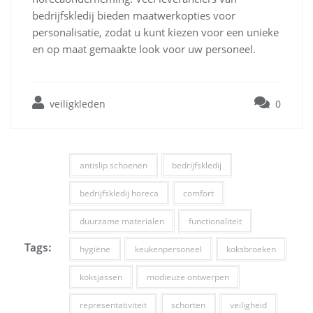
bedrijfskledij bieden maatwerkopties voor
personalisatie, zodat u kunt kiezen voor een unieke
en op maat gemaakte look voor uw personeel.
veiligkleden
0
antislip schoenen
bedrijfskledij
bedrijfskledij horeca
comfort
duurzame materialen
functionaliteit
Tags:
hygiëne
keukenpersoneel
koksbroeken
koksjassen
modieuze ontwerpen
representativiteit
schorten
veiligheid