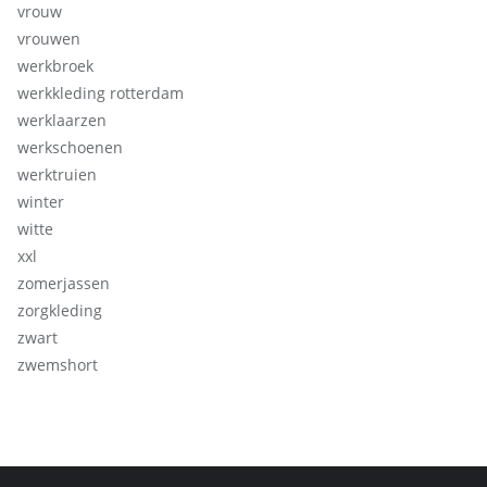
vrouw
vrouwen
werkbroek
werkkleding rotterdam
werklaarzen
werkschoenen
werktruien
winter
witte
xxl
zomerjassen
zorgkleding
zwart
zwemshort