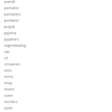
overall
pantalon
pantalons
portwest
projob
pyjama
pyjama's
regenkleding
rws
s3
schoenen
shirt
shirts
shop
shorts
sioen
snickers
sport