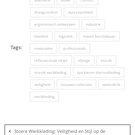
ademend
bouw
comfort
draagcomfort
duurzaamheid
ergonomisch ontworpen
industrie
kwaliteit
logistiek
maten beschikbaar
Tags:
materialen
professionals
reflecterende strips
slijtage
storvik
storvik werkkleding
tips kiezen thermokleding
veiligheid
vrouwen collecties
waterdicht
werkkleding
Bericht
navigatie
Stoere Werkkleding: Veiligheid en Stijl op de