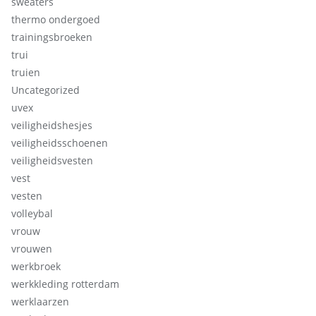
sweaters
thermo ondergoed
trainingsbroeken
trui
truien
Uncategorized
uvex
veiligheidshesjes
veiligheidsschoenen
veiligheidsvesten
vest
vesten
volleybal
vrouw
vrouwen
werkbroek
werkkleding rotterdam
werklaarzen