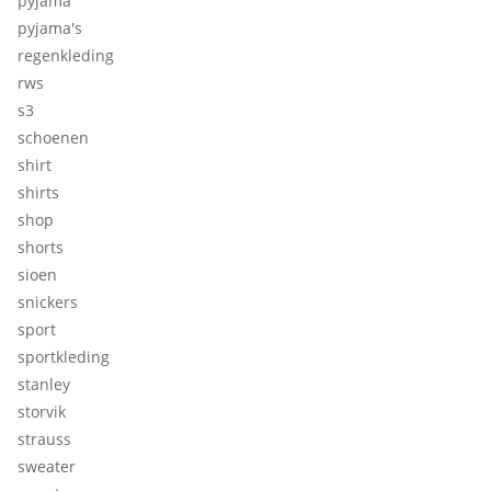
pyjama
pyjama's
regenkleding
rws
s3
schoenen
shirt
shirts
shop
shorts
sioen
snickers
sport
sportkleding
stanley
storvik
strauss
sweater