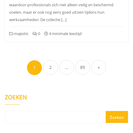
waardoor professionals zich niet alleen veilig en beschermd
voelen, maar er ook nog eens goed uitzien tijdens hun
werkzaamheden. De collectie […]
majestic
0
4 minimale leestijd
Berichten
paginering
1
2
…
89
»
ZOEKEN
Zoeken