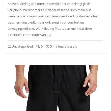
op werkkleding aankomt, is comfort net zo belangrijk als
veiligheid. Werknemers die dagelijks lange uren maken in
veeleisende omgevingen verdienen werkkleding die niet alleen
bescherming biedt, maar ook zorgt voor comfort en
bewegingsvrijheid. Werkkleding Plus is een merk dat deze
essentiële combinatie van […]
Uncategorized
0
5 minimale leestijd