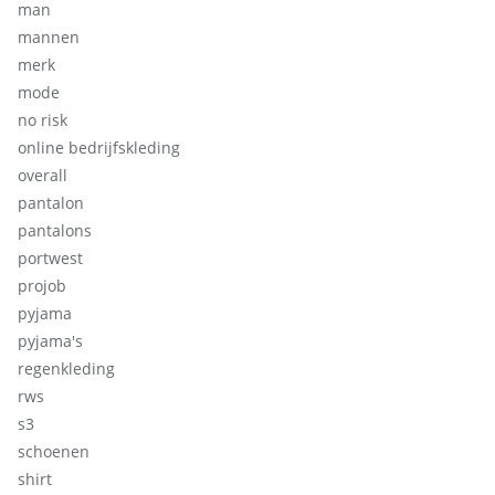
man
mannen
merk
mode
no risk
online bedrijfskleding
overall
pantalon
pantalons
portwest
projob
pyjama
pyjama's
regenkleding
rws
s3
schoenen
shirt