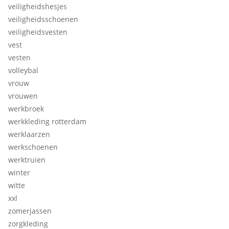
veiligheidshesjes
veiligheidsschoenen
veiligheidsvesten
vest
vesten
volleybal
vrouw
vrouwen
werkbroek
werkkleding rotterdam
werklaarzen
werkschoenen
werktruien
winter
witte
xxl
zomerjassen
zorgkleding