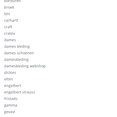
borduren
broek
btn
carhartt
craft
cratex
dames
dames kleding
dames schoenen
dameskleding
dameskleding webshop
dickies
elten
engelbert
engelbert strauss
fristads
gamma
gevavi