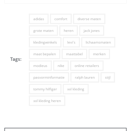
adidas
comfort
diverse maten
grote maten
heren
jack jones
kledingwinkels
levi's
lichaamsmaten
maat bepalen
maattabel
merken
Tags:
modieus
nike
online retailers
pasvorminformatie
ralph lauren
stijl
tommy hilfiger
xxl kleding
xxl kleding heren
Bericht
navigatie