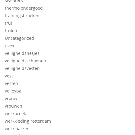
sweaters
thermo ondergoed
trainingsbroeken
trui
truien
Uncategorized
uvex
veiligheidshesjes
veiligheidsschoenen
veiligheidsvesten
vest
vesten
volleybal
vrouw
vrouwen
werkbroek
werkkleding rotterdam
werklaarzen