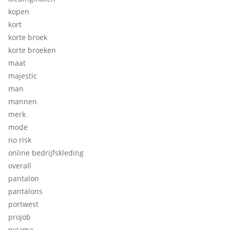
kopen
kort
korte broek
korte broeken
maat
majestic
man
mannen
merk
mode
no risk
online bedrijfskleding
overall
pantalon
pantalons
portwest
projob
pyjama