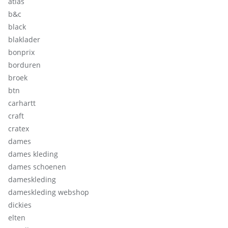
atlas
b&c
black
blaklader
bonprix
borduren
broek
btn
carhartt
craft
cratex
dames
dames kleding
dames schoenen
dameskleding
dameskleding webshop
dickies
elten