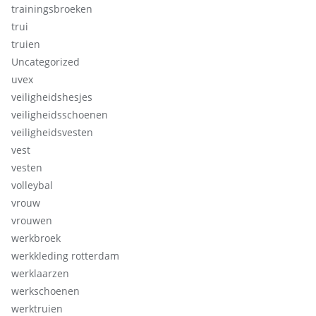
trainingsbroeken
trui
truien
Uncategorized
uvex
veiligheidshesjes
veiligheidsschoenen
veiligheidsvesten
vest
vesten
volleybal
vrouw
vrouwen
werkbroek
werkkleding rotterdam
werklaarzen
werkschoenen
werktruien