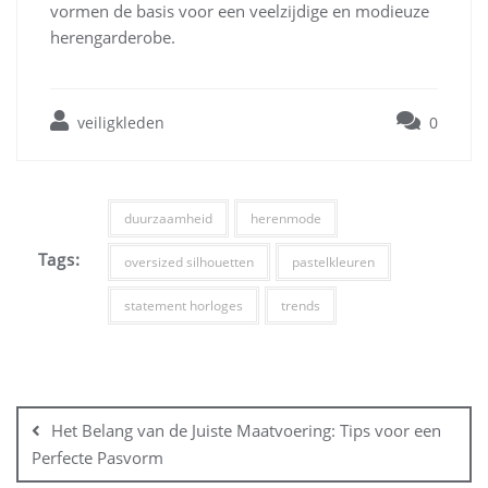
vormen de basis voor een veelzijdige en modieuze
herengarderobe.
veiligkleden
0
duurzaamheid
herenmode
Tags:
oversized silhouetten
pastelkleuren
statement horloges
trends
Bericht
navigatie
Het Belang van de Juiste Maatvoering: Tips voor een
Perfecte Pasvorm