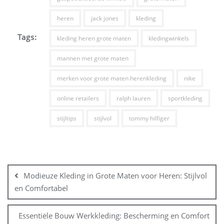
heren
jack jones
kleding
Tags:
kleding heren grote maten
kledingwinkels
mannen met grote maten
merken voor grote maten herenkleding
nike
online retailers
ralph lauren
sportkleding
stijltips
stijlvol
tommy hilfiger
Bericht
navigatie
Modieuze Kleding in Grote Maten voor Heren: Stijlvol
en Comfortabel
Essentiële Bouw Werkkleding: Bescherming en Comfort