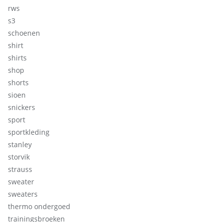
rws
s3
schoenen
shirt
shirts
shop
shorts
sioen
snickers
sport
sportkleding
stanley
storvik
strauss
sweater
sweaters
thermo ondergoed
trainingsbroeken