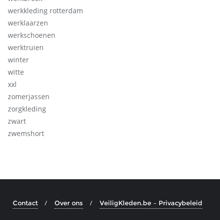
werkkleding rotterdam
werklaarzen
werkschoenen
werktruien
winter
witte
xxl
zomerjassen
zorgkleding
zwart
zwemshort
Contact
Over ons
VeiligKleden.be – Privacybeleid