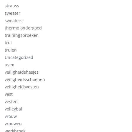
strauss
sweater
sweaters
thermo ondergoed
trainingsbroeken
trui
truien
Uncategorized
uvex
veiligheidshesjes
veiligheidsschoenen
veiligheidsvesten
vest
vesten
volleybal
vrouw
vrouwen
werkbroek