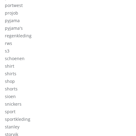
portwest
projob
pyjama
pyjama's
regenkleding
rws
s3
schoenen
shirt
shirts
shop
shorts
sioen
snickers
sport
sportkleding
stanley
storvik