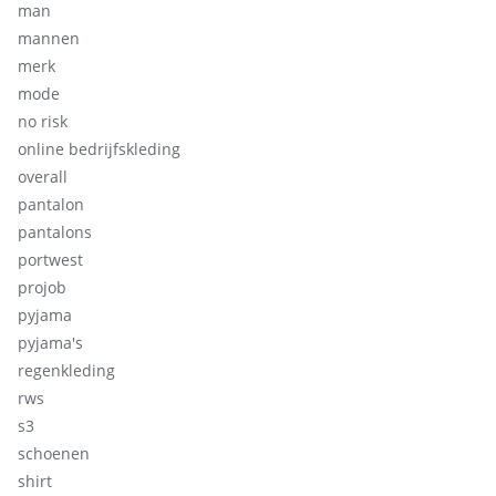
man
mannen
merk
mode
no risk
online bedrijfskleding
overall
pantalon
pantalons
portwest
projob
pyjama
pyjama's
regenkleding
rws
s3
schoenen
shirt