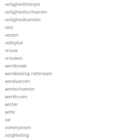
veiligheidshesjes
veiligheidsschoenen
veiligheidsvesten
vest
vesten
volleybal
vrouw
vrouwen
werkbroek
werkkleding rotterdam
werklaarzen
werkschoenen
werktruien
winter
witte
xxl
zomerjassen
zorgkleding