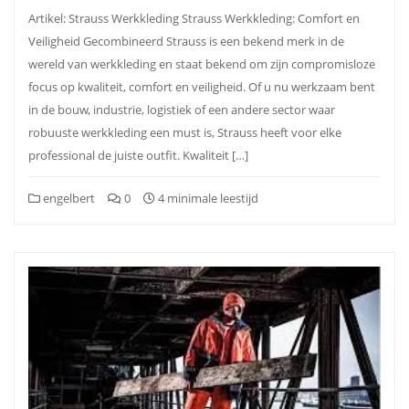
Artikel: Strauss Werkkleding Strauss Werkkleding: Comfort en
Veiligheid Gecombineerd Strauss is een bekend merk in de
wereld van werkkleding en staat bekend om zijn compromisloze
focus op kwaliteit, comfort en veiligheid. Of u nu werkzaam bent
in de bouw, industrie, logistiek of een andere sector waar
robuuste werkkleding een must is, Strauss heeft voor elke
professional de juiste outfit. Kwaliteit […]
engelbert
0
4 minimale leestijd