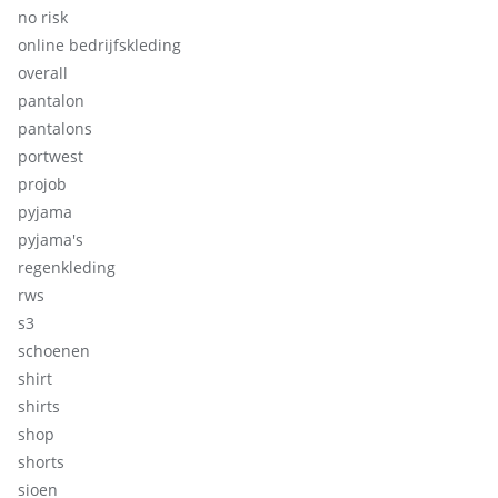
no risk
online bedrijfskleding
overall
pantalon
pantalons
portwest
projob
pyjama
pyjama's
regenkleding
rws
s3
schoenen
shirt
shirts
shop
shorts
sioen