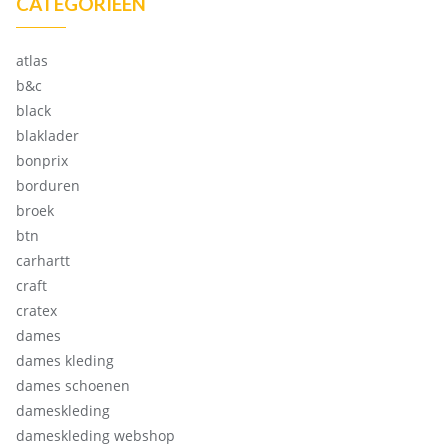
CATEGORIEËN
atlas
b&c
black
blaklader
bonprix
borduren
broek
btn
carhartt
craft
cratex
dames
dames kleding
dames schoenen
dameskleding
dameskleding webshop