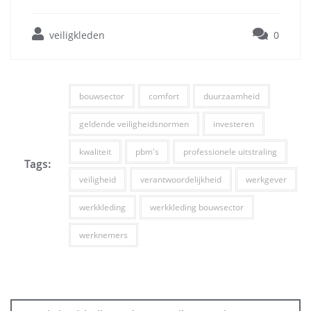
veiligkleden
0
bouwsector
comfort
duurzaamheid
geldende veiligheidsnormen
investeren
kwaliteit
pbm's
professionele uitstraling
Tags:
veiligheid
verantwoordelijkheid
werkgever
werkkleding
werkkleding bouwsector
werknemers
Bericht
navigatie