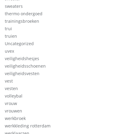
sweaters
thermo ondergoed
trainingsbroeken
trui
truien
Uncategorized
uvex
veiligheidshesjes
veiligheidsschoenen
veiligheidsvesten
vest
vesten
volleybal
vrouw
vrouwen
werkbroek
werkkleding rotterdam
werklaarzen