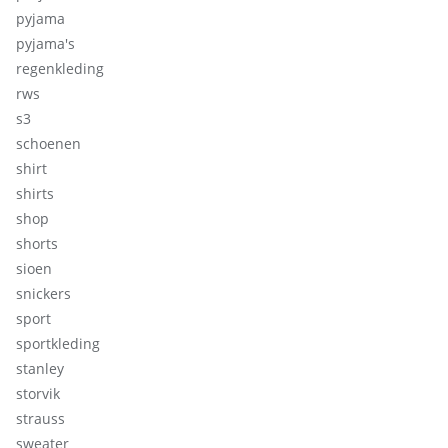
pyjama
pyjama's
regenkleding
rws
s3
schoenen
shirt
shirts
shop
shorts
sioen
snickers
sport
sportkleding
stanley
storvik
strauss
sweater