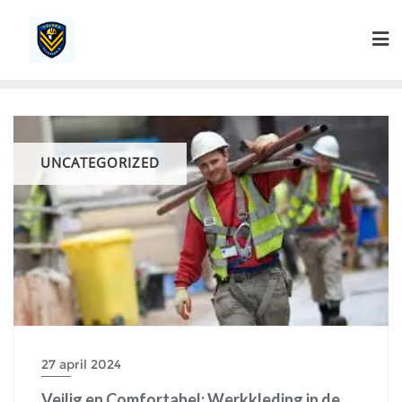
Ga
naar
de
inhoud
UNCATEGORIZED
27 april 2024
Veilig en Comfortabel: Werkkleding in de