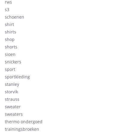
rws
s3
schoenen
shirt
shirts
shop
shorts
sioen
snickers
sport
sportkleding
stanley
storvik
strauss
sweater
sweaters
thermo ondergoed
trainingsbroeken