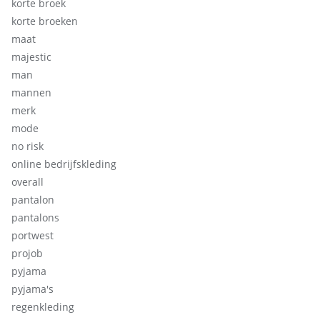
korte broek
korte broeken
maat
majestic
man
mannen
merk
mode
no risk
online bedrijfskleding
overall
pantalon
pantalons
portwest
projob
pyjama
pyjama's
regenkleding