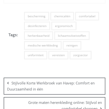
bescherming
chemicaliën
comfortabel
desinfecteren
ergonomisch
Tags:
herkenbaarheid
lichaamsvloeistoffen
medische werkkleding
reinigen
uniformiteit
vereisten
zorgsector
Bericht
navigatie
Stijlvolle Korte Werkbroek van Havep: Comfort en
Duurzaamheid in één
Grote maten herenkleding online: Stijlvol en
comfortabel shoppen